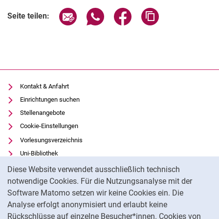
Seite über E-Mail teilen
Seite über WhatsApp teilen (exter
Seite über Facebook teile
Adresse der Seite
Seite teilen:
Kontakt & Anfahrt
Einrichtungen suchen
Stellenangebote
Cookie-Einstellungen
Vorlesungsverzeichnis
Uni-Bibliothek
Cookie-Hinweis
Moodle
Diese Website verwendet ausschließlich technisch
Panopto
notwendige Cookies. Für die Nutzungsanalyse mit der
Software Matomo setzen wir keine Cookies ein. Die
Datenschutz
Analyse erfolgt anonymisiert und erlaubt keine
Barrierefreiheit
Rückschlüsse auf einzelne Besucher*innen. Cookies von