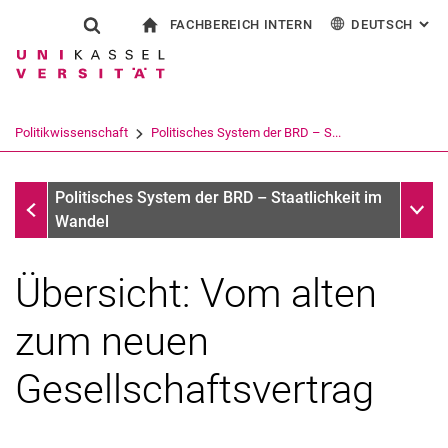
FACHBEREICH INTERN
DEUTSCH
: AL
Springe direkt zu: Inhalt
Springe direkt zu: Suche
Springe direkt zu: Hauptnav
zur Startseite
Suchformular
Suchbegriff
Für Beschäftigte
English
Suchmaschine
Politikwissenschaft
Politisches System der BRD – S...
Suchen (öffnet externen Link in einem 
Seminar: Vom alten zum neuen Gesellschaftsvertrag
Unter
Politisches System der BRD – Staatlichkeit im
Wandel
Übersicht: Vom alten
zum neuen
Gesellschaftsvertrag