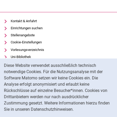
PD Dr. Samuel Greef
Jan-Lukas Gruhler
Kontakt & Anfahrt
Saara Inkinen
Einrichtungen suchen
Christoph Seils
Stellenangebote
Elisabeth Weniger
Cookie-Einstellungen
Hilfskräfte
Vorlesungsverzeichnis
Lehrbeauftragte
Uni-Bibliothek
Cookie-Hinweis
Ehemalige Mitarbeiter:innen
Moodle
Diese Website verwendet ausschließlich technisch
Dr. Alexander Berzel
Panopto
notwendige Cookies. Für die Nutzungsanalyse mit der
Software Matomo setzen wir keine Cookies ein. Die
Moritz Butt
Datenschutz
Analyse erfolgt anonymisiert und erlaubt keine
Dr. Oliver D'Antonio
Barrierefreiheit
Rückschlüsse auf einzelne Besucher*innen. Cookies von
Dr. Sascha Kristin Futh
Transparenter KI-Einsatz
Drittanbietern werden nur nach ausdrücklicher
Maik Gebert
Impressum
Zustimmung gesetzt. Weitere Informationen hierzu finden
Lukas Heller
Sie in unseren Datenschutzhinweisen.
Dr. Viktoria Kalass
Na