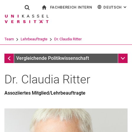
FACHBEREICH INTERN
DEUTSCH
: AL
Springe direkt zu: Inhalt
Springe direkt zu: Suche
Springe direkt zu: Hauptnav
zur Startseite
Suchformular
Suchbegriff
Für Beschäftigte
English
Suchmaschine
Team
Lehrbeauftragte
Dr. Claudia Ritter
Suchen (öffnet externen Link in einem 
Lehrbeauftragte
Unter
Vergleichende Politikwissenschaft
Dr.
Claudia
Ritter
Assoziiertes Mitglied/Lehrbeauftragte