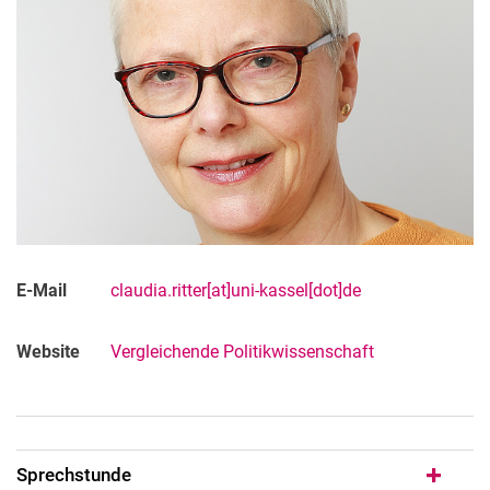
Prof. Dr. Sabine Ruß-Sattar
Tarik Englmann
Lehrbeauftragte
Dr. Kristina Bayer
Prof. Dr. Wolfgang Gieler
Dr. Corinna Krome
Dr. Claudia Ritter
Paul Leuck
Sekretariat
E-Mail
claudia.ritter[at]uni-kassel[dot]de
Ehemalige Mitarbeitende
Website
Vergleichende Politikwissenschaft
Sprechstunde