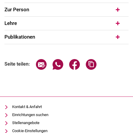
Zur Person
Lehre
Publikationen
Seite über E-Mail teilen
Seite über WhatsApp teilen (exter
Seite über Facebook teile
Adresse der Seite
Seite teilen:
Kontakt & Anfahrt
Einrichtungen suchen
Stellenangebote
Cookie-Einstellungen