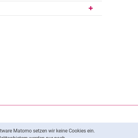
rner Link, öffnet neues Fenster)
en (externer Link, öffnet neues Fenster)
te kopieren
tware Matomo setzen wir keine Cookies ein.
Nach oben