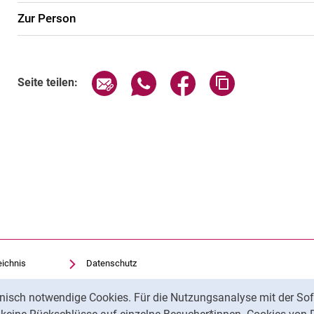
Zur Person
Seite über E-Mail teilen
Seite über WhatsApp teilen (exte
Seite über Facebook teil
Adresse der Sei
Seite teilen:
eichnis
Datenschutz
Barrierefreiheit
nisch notwendige Cookies. Für die Nutzungsanalyse mit der Sof
Transparenter KI-Einsatz