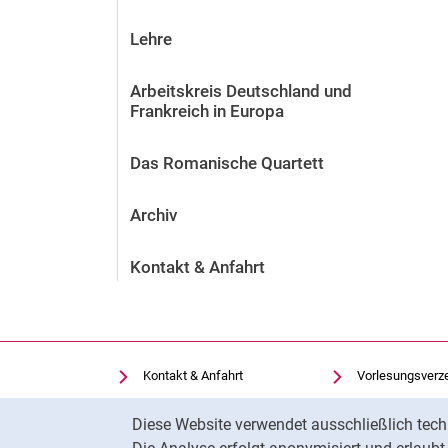
Lehre
Arbeitskreis Deutschland und
Frankreich in Europa
Das Romanische Quartett
Archiv
Kontakt & Anfahrt
Kontakt & Anfahrt
Vorlesungsverz
Einrichtungen suchen
Uni-Bibliothek
Cookie-Hinweis
Diese Website verwendet ausschließlich tech
Stellenangebote
Moodle