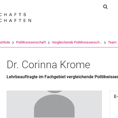
Springe direkt zu: Inhalt
Springe direkt zu: Suche
Springe direkt zu: Hauptnav
Suchf
Suchmas
stitute
Politikwissenschaft
Vergleichende Politikwissensch...
Team
Dr.
Corinna
Krome
Lehrbeauftragte im Fachgebiet vergleichende Politikwisse
E