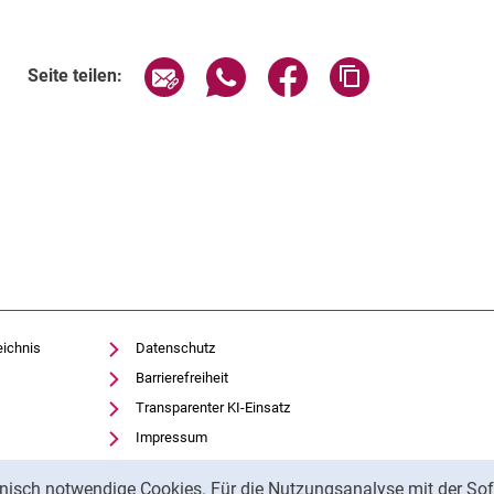
Seite über E-Mail teilen
Seite über WhatsApp teilen (exte
Seite über Facebook teil
Adresse der Sei
Seite teilen:
eichnis
Datenschutz
Barrierefreiheit
Transparenter KI-Einsatz
Impressum
nisch notwendige Cookies. Für die Nutzungsanalyse mit der Sof