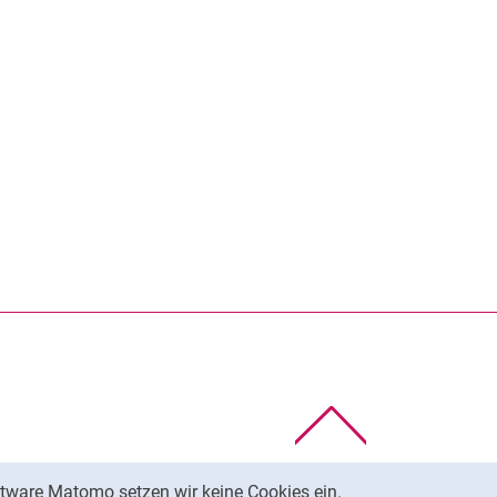
rner Link, öffnet neues Fenster)
en (externer Link, öffnet neues Fenster)
te kopieren
Nach oben
tware Matomo setzen wir keine Cookies ein.