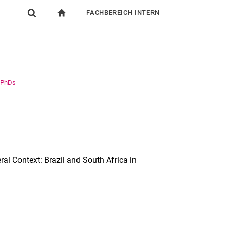
FACHBEREICH INTERN
igation
zur Startseite
Suchformular
chine
Für Beschäftigte
Suchen (öffnet externen Link in einem neuen Fenst
 PhDs
al Context: Brazil and South Africa in