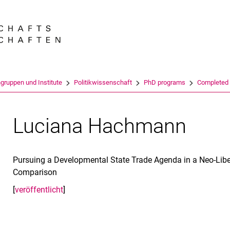
Springe direkt zu: Inhalt
Springe direkt zu: Suche
Springe direkt zu: Hauptnav
Suchmas
gruppen und Institute
Politikwissenschaft
PhD programs
Completed
Luciana Hachmann
Pursuing a Developmental State Trade Agenda in a Neo-Liber
Comparison
[
veröffentlicht
]