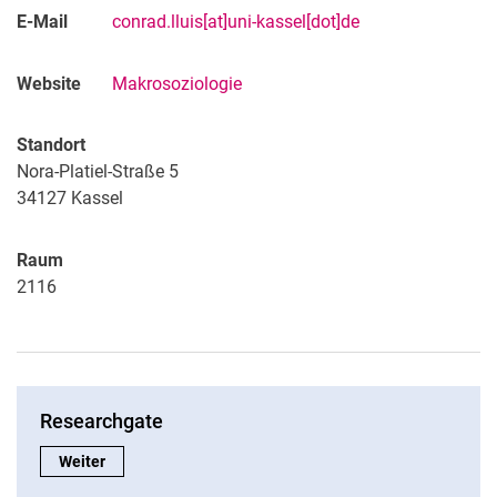
E-Mail
conrad.lluis[at]uni-kassel[dot]de
Website
Makrosoziologie
Standort
Nora-Platiel-Straße 5
34127 Kassel
Raum
2116
Researchgate
Researchgate:
Weiter