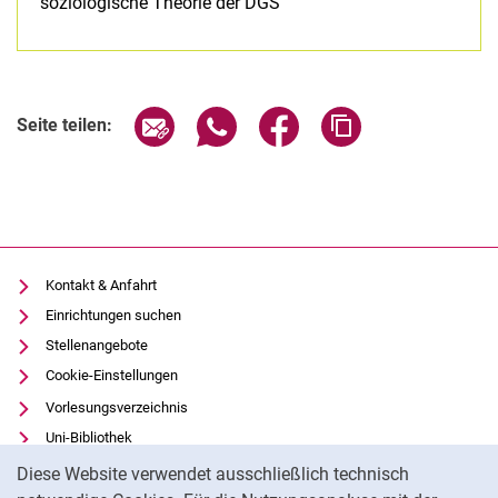
soziologische Theorie der DGS
Seite über E-Mail teilen
Seite über WhatsApp teilen (exter
Seite über Facebook teile
Adresse der Seite
Seite teilen:
Kontakt & Anfahrt
Einrichtungen suchen
Stellenangebote
Cookie-Einstellungen
Vorlesungsverzeichnis
Uni-Bibliothek
Cookie-Hinweis
Moodle
Diese Website verwendet ausschließlich technisch
Panopto