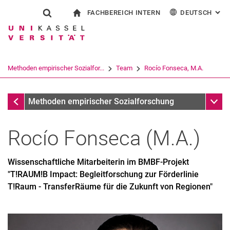
FACHBEREICH INTERN
DEUTSCH
: AL
Springe direkt zu: Inhalt
Springe direkt zu: Suche
Springe direkt zu: Hauptnav
zur Startseite
Suchformular
Suchbegriff
Für Beschäftigte
English
Suchmaschine
Methoden empirischer Sozialfor...
Team
Rocío Fonseca, M.A.
Suchen (öffnet externen Link in einem 
Team
Unter
Methoden empirischer Sozialforschung
Rocío
Fonseca
(
M.A.
)
Wissenschaftliche Mitarbeiterin im BMBF-Projekt
"T!RAUM!B Impact: Begleitforschung zur Förderlinie
T!Raum - TransferRäume für die Zukunft von Regionen"
Prof. Dr. Bettina Langfeldt
Elena Baggio, M.A.
Julia Brose, M.A.