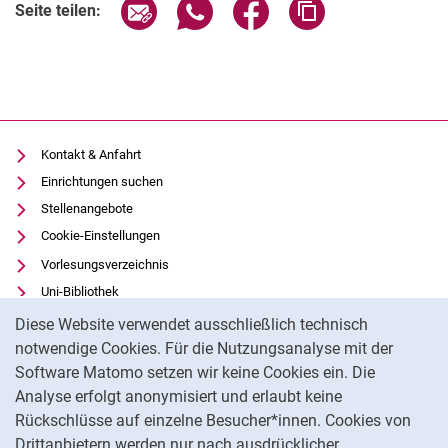
Seite über E-Mail teilen
Seite über WhatsApp teilen (exter
Seite über Facebook teile
Adresse der Seite
Seite teilen:
Kontakt & Anfahrt
Einrichtungen suchen
Stellenangebote
Cookie-Einstellungen
Vorlesungsverzeichnis
Uni-Bibliothek
Cookie-Hinweis
Moodle
Diese Website verwendet ausschließlich technisch
Panopto
notwendige Cookies. Für die Nutzungsanalyse mit der
Software Matomo setzen wir keine Cookies ein. Die
Datenschutz
Analyse erfolgt anonymisiert und erlaubt keine
Barrierefreiheit
Rückschlüsse auf einzelne Besucher*innen. Cookies von
Transparenter KI-Einsatz
Drittanbietern werden nur nach ausdrücklicher