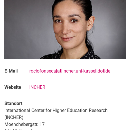
Rocío Fonseca, M.A.
Alisa Kipry, StEx
Anna Korn, M.A.
Maximiliane Reifenscheid, M.A.
Sekretariat
Studentische Mitarbeitende
Promotionen
E-Mail
rociofonseca[at]incher.uni-kassel[dot]de
Website
INCHER
Standort
International Center for Higher Education Research
(INCHER)
Moenchebergstr. 17