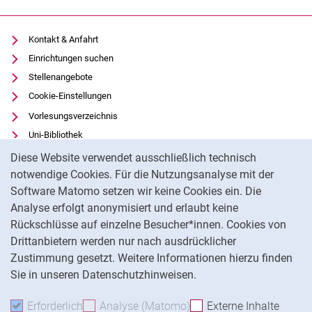
Kontakt & Anfahrt
Einrichtungen suchen
Stellenangebote
Cookie-Einstellungen
Vorlesungsverzeichnis
Uni-Bibliothek
Cookie-Hinweis
Moodle
Diese Website verwendet ausschließlich technisch
Panopto
notwendige Cookies. Für die Nutzungsanalyse mit der
Software Matomo setzen wir keine Cookies ein. Die
Datenschutz
Analyse erfolgt anonymisiert und erlaubt keine
Barrierefreiheit
Rückschlüsse auf einzelne Besucher*innen. Cookies von
Transparenter KI-Einsatz
Drittanbietern werden nur nach ausdrücklicher
Impressum
Zustimmung gesetzt. Weitere Informationen hierzu finden
Sie in unseren Datenschutzhinweisen.
Na
Erforderlich
Erforderliche Cookies akzeptieren
Analyse (Matomo)
Analyse-Cookies akzepti
Externe Inhalte
: Exte