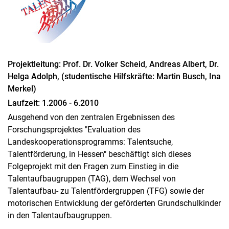
(UKS_digi, Teilprojekt A.1.3.)
Re­fle­xi­on in der Leh­rer*in­nen­bil­dung im Rah­men ei­nes Lehr-
Lern-La­bors Sportpädagogik (PRONET2, Teilprojekt 2)
„ballstars II“: Ballsportgruppen im Grundschulalter –
Konzeptionelle Weiterentwicklung und wissenschaftliche
Begleitung
Projektleitung: Prof. Dr. Volker Scheid, Andreas Albert, Dr.
Förderung von Reflexionskompetenz im Rahmen der
Helga Adolph, (studentische Hilfskräfte: Martin Busch, Ina
Schulpraktischen Studien II (PRONET, Teilprojekt 2)
Merkel)
Sportvereine, Fachverbände und Schulen in Kooperation –
Strukturmerkmale und Qualitätsentwicklung im hessischen
Laufzeit: 1.2006 - 6.2010
Landesprogramm „Talentsuche – Talentförderung“
Ausgehend von den zentralen Ergebnissen des
Gender und Koedukation im Sportstudium und Schulsport
Forschungsprojektes "Evaluation des
(PRONET, Teilprojekt 31)
Landeskooperationsprogramms: Talentsuche,
Diversität in der pädagogisch-didaktischen Ausbildung von
Talentförderung, in Hessen" beschäftigt sich dieses
Sportlehrkräften – Entwicklung und Einsatz eines Lehrkonzepts
zur Inklusion in der ersten Phase der Lehrerbildung
Folgeprojekt mit den Fragen zum Einstieg in die
"ballstars I": Ballsportgruppen im Grundschulalter Konzeption
Talentaufbaugruppen (TAG), dem Wechsel von
und wissenschaftliche Begleitung eines Ballsportzentrums
Talentaufbau- zu Talentfördergruppen (TFG) sowie der
"stark bewegt" - Evaluation einer erlebnispädagogischen
motorischen Entwicklung der geförderten Grundschulkinder
Bildungsmaßnahme für Grundschullehrkräfte
in den Talentaufbaugruppen.
Analyse und Wirksamkeit von Reflexionsgesprächen im Rahmen