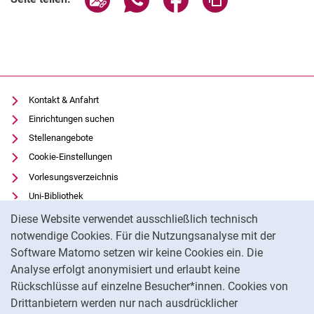
Bewegungsfeldern
Nachwuchsleistungssport im D-Kader
Suche, Auswahl und Förderung von Talenten im hessischen
Landesprogramm „Talentsuche - Talentförderung"
Kontakt & Anfahrt
Einrichtungen suchen
Stellenangebote
Cookie-Einstellungen
Vorlesungsverzeichnis
Uni-Bibliothek
Cookie-Hinweis
Moodle
Diese Website verwendet ausschließlich technisch
Panopto
notwendige Cookies. Für die Nutzungsanalyse mit der
Software Matomo setzen wir keine Cookies ein. Die
Datenschutz
Analyse erfolgt anonymisiert und erlaubt keine
Barrierefreiheit
Rückschlüsse auf einzelne Besucher*innen. Cookies von
Transparenter KI-Einsatz
Drittanbietern werden nur nach ausdrücklicher
Impressum