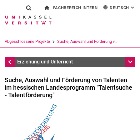
FACHBEREICH INTERN
DEUTSCH
: AL
Springe direkt zu: Inhalt
Springe direkt zu: Suche
Springe direkt zu: Hauptnav
zur Startseite
Suchformular
Suchbegriff
Für Beschäftigte
English
Suchmaschine
Abgeschlossene Projekte
Suche, Auswahl und Förderung v...
Suchen (öffnet externen Link in einem 
Abgeschlossene Projekte
Unter
Erziehung und Unterricht
Suche, Auswahl und Förderung von Talenten
im hessischen Landesprogramm "Talentsuche
- Talentförderung"
Laufende Projekte
Abgeschlossene Projekte
Blended-Learning-Konzepte in der sportpädagogischen
Lehramtsausbildung zur Unterrichtsqualität im Fach Sport