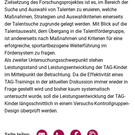
der Schulpraktischen Studien
Zielsetzung des Forschungsprojektes ist es, im Bereich der
Suche und Auswahl von Talenten zu eruieren, welche
Entwicklung von Inklusivem Sportunterricht vor dem Hintergrund
aktueller Bildungsstandards und spezifischer
Maßnahmen, Strategien und Auswahlkriterien einerseits
Kompetenzvermittlung
der Talentsuche zugrunde gelegt werden. Mit Blick auf die
Onlinebasierte Unterrichtsauswertung im Rahmen der
Talentauswahl, dem Übergang in die Talentfördergruppe,
Schulpraktischen Studien Fach Sport
ist andererseits nach Maßnahmen und Kriterien für eine
Sport- und Freizeitverhalten von Kindern im Grundschulalter
erfolgreiche, sportartbezogene Weiterführung im
(Bock auf Bewegung)
Fördersystem zu fragen.
Development of motor skills and social competences in early
childhood. An intercultural comparison of Chinese and German
Als zweiter Untersuchungsschwerpunkt stehen
children at kindergarten
Leistungsstand und Leistungsentwicklung der TAG-Kinder
Qualitätsentwicklung an den Partnerschulen des
im Mittelpunkt der Betrachtung. Da die Effektivität eines
Leistungssports im hessischen Landesprogramm "Talentsuche -
TAG-Trainings in der aktuellen Diskussion immer wieder in
Talentförderung"
Frage gestellt wird und bisher kaum systematisch
Entwicklungsförderung durch Bewegung „Sport in Kasseler
Kitas"
untersucht wurde, soll die Leistungsentwicklung der TAG-
Kinder längsschnittlich in einem Versuchs-Kontrollgruppen-
HeLPS-3: Erziehender Sportunterricht in den Bewegungsfeldern
Spielen
Design überprüft werden.
Kooperation Kindergarten - Sportverein: „Mehr Bewegung in den
Kindergarten"
HeLPS-2: Integrative Sportspielvermittlung - Good-practice-
Seite über E-Mail teilen
Seite über WhatsApp teilen (exter
Seite über Facebook teile
Adresse der Seite
Seite teilen:
Methoden des erziehenden Sportunterrichts in verschiedenen