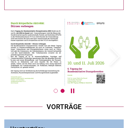
zurück
weiter
Karussell anhalten / abspie
VORTRÄGE