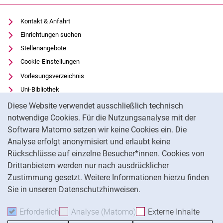
Kontakt & Anfahrt
Einrichtungen suchen
Stellenangebote
Cookie-Einstellungen
Vorlesungsverzeichnis
Uni-Bibliothek
Cookie-Hinweis
Moodle
Diese Website verwendet ausschließlich technisch
Panopto
notwendige Cookies. Für die Nutzungsanalyse mit der
Software Matomo setzen wir keine Cookies ein. Die
Datenschutz
Analyse erfolgt anonymisiert und erlaubt keine
Barrierefreiheit
Rückschlüsse auf einzelne Besucher*innen. Cookies von
Transparenter KI-Einsatz
Drittanbietern werden nur nach ausdrücklicher
Impressum
Zustimmung gesetzt. Weitere Informationen hierzu finden
Sie in unseren Datenschutzhinweisen.
Na
Erforderlich
Erforderliche Cookies akzeptieren
Analyse (Matomo)
Analyse-Cookies akzepti
Externe Inhalte
: Exte