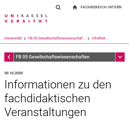
FACHBEREICH INTERN
Springe direkt zu: Inhalt
Springe direkt zu: Suche
Springe direkt zu: Hauptnav
zur Startseite
Suchformular
Suchbegriff
Für Beschäftigte
Suchmaschine
Universität
FB 05 Gesellschaftswissenschaf...
Infothek
Suchen (öffnet externen Link in einem 
Infothek
Unter
FB 05 Gesellschaftswissenschaften
30.10.2020
Informationen zu den
fachdidaktischen
Veranstaltungen