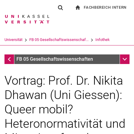
FACHBEREICH INTERN
Springe direkt zu: Inhalt
Springe direkt zu: Suche
Springe direkt zu: Hauptnav
zur Startseite
Suchformular
Suchbegriff
Für Beschäftigte
Suchmaschine
Universität
FB 05 Gesellschaftswissenschaf...
Infothek
Suchen (öffnet externen Link in einem 
Infothek
Unter
FB 05 Gesellschaftswissenschaften
Vortrag: Prof. Dr. Nikita
Dhawan (Uni Giessen):
Queer mobil?
Heteronormativität und