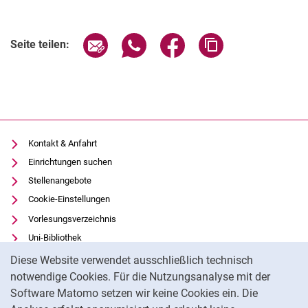
Verwandte Links
Seite über E-Mail teilen
Seite über WhatsApp teilen (exter
Seite über Facebook teile
Adresse der Seite
Seite teilen:
Kontakt & Anfahrt
Einrichtungen suchen
Stellenangebote
Cookie-Einstellungen
Vorlesungsverzeichnis
Uni-Bibliothek
Cookie-Hinweis
Moodle
Diese Website verwendet ausschließlich technisch
Panopto
notwendige Cookies. Für die Nutzungsanalyse mit der
Software Matomo setzen wir keine Cookies ein. Die
Datenschutz