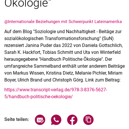
Ökologie"
@Internationale Beziehungen mit Schwerpunkt Lateinamerika
Auf dem Blog "Soziologie und Nachhaltigkeit - Beitäge zur
sozialökologischen Transformationsforschung" (SuN)
rezensiert Janina Puder das 2022 von Daniela Gottschlich,
Sarah K. Hackfort, Tobias Schmitt und Uta von Winterfeld
herausgegebene "Handbuch Politische Ökologie". Der
umfangreiche Sammelband enthält unter anderem Beiträge
Alle Meldungen
von Markus Wissen, Kristina Dietz, Melanie Pichler, Miriam
Alle Termine
Boyer, Ulrich Brand und Christoph Görg. Link zum Beitrag:
https://www.transcript-verlag.de/978-3-8376-5627-
5/handbuch-politische-oekologie/
Seite über E-Mail teilen
Seite über WhatsApp teilen (exter
Seite über Facebook teile
Adresse der Seite
Seite teilen: