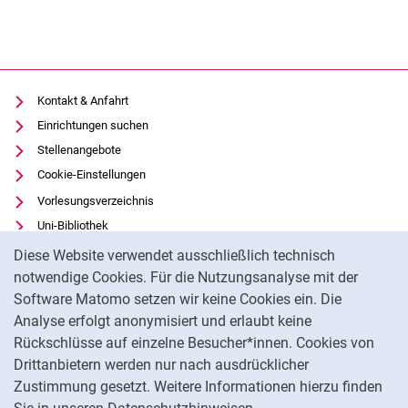
Kontakt & Anfahrt
Einrichtungen suchen
Stellenangebote
Cookie-Einstellungen
Vorlesungsverzeichnis
Uni-Bibliothek
Cookie-Hinweis
Moodle
Diese Website verwendet ausschließlich technisch
Panopto
notwendige Cookies. Für die Nutzungsanalyse mit der
Software Matomo setzen wir keine Cookies ein. Die
Datenschutz
Analyse erfolgt anonymisiert und erlaubt keine
Barrierefreiheit
Rückschlüsse auf einzelne Besucher*innen. Cookies von
Transparenter KI-Einsatz
Drittanbietern werden nur nach ausdrücklicher
Impressum
Zustimmung gesetzt. Weitere Informationen hierzu finden