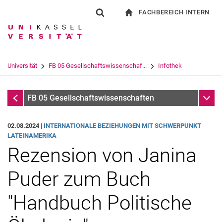
FACHBEREICH INTERN
Springe direkt zu: Inhalt
Springe direkt zu: Suche
Springe direkt zu: Hauptnav
zur Startseite
Suchformular
Suchbegriff
Für Beschäftigte
Suchmaschine
Universität
FB 05 Gesellschaftswissenschaf...
Infothek
Suchen (öffnet externen Link in einem 
Infothek
Unter
FB 05 Gesellschaftswissenschaften
02.08.2024 |
INTERNATIONALE BEZIEHUNGEN MIT SCHWERPUNKT
LATEINAMERIKA
Rezension von Janina
Puder zum Buch
"Handbuch Politische