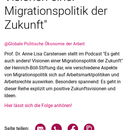
Migrationspolitik der
Zukunft"
@Globale Politische Ökonomie der Arbeit
Prof. Dr. Anne Lisa Carstensen stellt im Podcast "Es geht
auch anders! Visionen einer Migrationspolitik der Zukunft"
Alle Meldungen
der Heinrich-Böll-Stiftung dar, wie verschiedene Aspekte
von Migrationspolitik sich auf Arbeitsmarktpolitiken und
Alle Termine
Arbeitsrechte auswirken. Besonders spannend: Es geht in
dieser Reihe explizit um positive Zukunftsvisionen und
Ideen.
Hier lässt sich die Folge anhören!
Seite über E-Mail teilen
Seite über WhatsApp teilen (exter
Seite über Facebook teile
Adresse der Seite
Seite teilen: