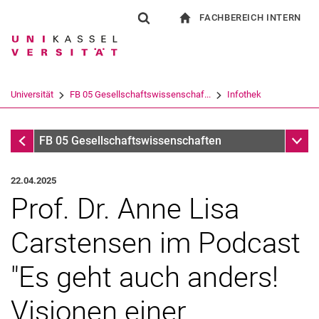
FACHBEREICH INTERN
Springe direkt zu: Inhalt
Springe direkt zu: Suche
Springe direkt zu: Hauptnav
zur Startseite
Suchformular
Suchbegriff
Für Beschäftigte
Suchmaschine
Universität
FB 05 Gesellschaftswissenschaf...
Infothek
Suchen (öffnet externen Link in einem 
Infothek
Unter
FB 05 Gesellschaftswissenschaften
22.04.2025
Prof. Dr. Anne Lisa
Carstensen im Podcast
"Es geht auch anders!
Visionen einer