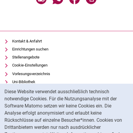
Kontakt & Anfahrt
Einrichtungen suchen
Stellenangebote
Cookie-Einstellungen
Vorlesungsverzeichnis
Uni-Bibliothek
Cookie-Hinweis
Moodle
Diese Website verwendet ausschließlich technisch
Panopto
notwendige Cookies. Für die Nutzungsanalyse mit der
Software Matomo setzen wir keine Cookies ein. Die
Datenschutz
Analyse erfolgt anonymisiert und erlaubt keine
Barrierefreiheit
Rückschlüsse auf einzelne Besucher*innen. Cookies von
Transparenter KI-Einsatz
Drittanbietern werden nur nach ausdrücklicher
Impressum