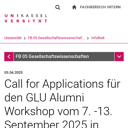
FACHBEREICH INTERN
Springe direkt zu: Inhalt
Springe direkt zu: Suche
Springe direkt zu: Hauptnav
zur Startseite
Suchformular
Suchbegriff
Für Beschäftigte
Suchmaschine
Universität
FB 05 Gesellschaftswissenschaf...
Infothek
Suchen (öffnet externen Link in einem 
Infothek
Unter
FB 05 Gesellschaftswissenschaften
03.04.2025
Call for Applications für
den GLU Alumni
Workshop vom 7. -13.
September 2025 in