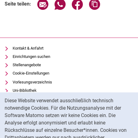
Seite über E-Mail teilen
Seite über WhatsApp teilen (exter
Seite über Facebook teile
Adresse der Seite
Seite teilen:
Kontakt & Anfahrt
Einrichtungen suchen
Stellenangebote
Cookie-Einstellungen
Vorlesungsverzeichnis
Uni-Bibliothek
Cookie-Hinweis
Moodle
Diese Website verwendet ausschließlich technisch
Panopto
notwendige Cookies. Für die Nutzungsanalyse mit der
Software Matomo setzen wir keine Cookies ein. Die
Datenschutz
Analyse erfolgt anonymisiert und erlaubt keine
Barrierefreiheit
Rückschlüsse auf einzelne Besucher*innen. Cookies von
Transparenter KI-Einsatz
Drittanbietern werden nur nach ausdrücklicher