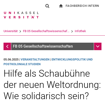
FACHBEREICH INTERN
Springe direkt zu: Inhalt
Springe direkt zu: Suche
Springe direkt zu: Hauptnav
zur Startseite
Suchformular
Suchbegriff
Für Beschäftigte
Suchmaschine
Universität
FB 05 Gesellschaftswissenschaf...
Infothek
Suchen (öffnet externen Link in einem 
Infothek
Unter
FB 05 Gesellschaftswissenschaften
05.06.2025 |
VERANSTALTUNGEN
|
ENTWICKLUNGSPOLITIK UND
POSTKOLONIALE STUDIEN
Hilfe als Schaubühne
der neuen Weltordnung:
Wie solidarisch sein?