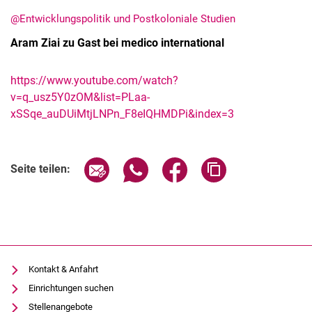
@Entwicklungspolitik und Postkoloniale Studien
Aram Ziai zu Gast bei medico international
https://www.youtube.com/watch?
v=q_usz5Y0zOM&list=PLaa-
xSSqe_auDUiMtjLNPn_F8eIQHMDPi&index=3
Alle Meldungen
Seite über E-Mail teilen
Seite über WhatsApp teilen (exter
Seite über Facebook teile
Adresse der Seite
Seite teilen:
Alle Termine
Kontakt & Anfahrt
Einrichtungen suchen
Stellenangebote