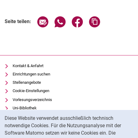
Seite über E-Mail teilen
Seite über WhatsApp teilen (exter
Seite über Facebook teile
Adresse der Seite
Seite teilen:
Kontakt & Anfahrt
Einrichtungen suchen
Stellenangebote
Cookie-Einstellungen
Vorlesungsverzeichnis
Uni-Bibliothek
Cookie-Hinweis
Moodle
Diese Website verwendet ausschließlich technisch
Panopto
notwendige Cookies. Für die Nutzungsanalyse mit der
Software Matomo setzen wir keine Cookies ein. Die
Datenschutz