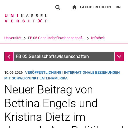
FACHBEREICH INTERN
Springe direkt zu: Inhalt
Springe direkt zu: Suche
Springe direkt zu: Hauptnav
zur Startseite
Suchformular
Suchbegriff
Für Beschäftigte
Suchmaschine
Universität
FB 05 Gesellschaftswissenschaf...
Infothek
Suchen (öffnet externen Link in einem 
Infothek
Unter
FB 05 Gesellschaftswissenschaften
10.06.2026 |
VERÖFFENTLICHUNG
|
INTERNATIONALE BEZIEHUNGEN
MIT SCHWERPUNKT LATEINAMERIKA
Neuer Beitrag von
Bettina Engels und
Kristina Dietz im