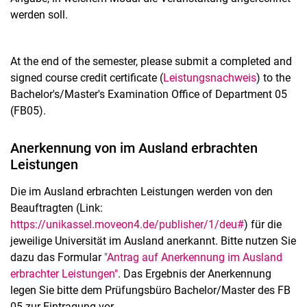
werden soll.
Prüfungsämter & -ausschüsse
Prüfungsbüro Bachelor & Master
Prüfungsbüro Lehramt Geschichte und Politik & Wirtschaft
At the end of the semester, please submit a completed and
Praxiskoordination
signed course credit certificate (
Leistungsnachweis
) to the
Bachelor's/Master's Examination Office of Department 05
Studienkoordination
(FB05).
Informationsmanagement
Social Media
Anerkennung von im Ausland erbrachten
Fachbereichsrat
Leistungen
Die im Ausland erbrachten Leistungen werden von den
Beauftragten (Link:
https://unikassel.moveon4.de/publisher/1/deu#
) für die
jeweilige Universität im Ausland anerkannt. Bitte nutzen Sie
dazu das Formular
"Antrag auf Anerkennung im Ausland
erbrachter Leistungen"
. Das Ergebnis der Anerkennung
legen Sie bitte dem Prüfungsbüro Bachelor/Master des FB
05 zur Eintragung vor.