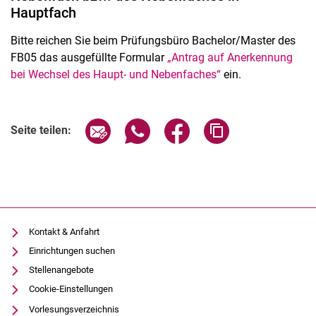
Hauptfach
Bitte reichen Sie beim Prüfungsbüro Bachelor/Master des
FB05 das ausgefüllte Formular
„Antrag auf Anerkennung
bei Wechsel des Haupt- und Nebenfaches“
ein.
Seite über E-Mail teilen
Seite über WhatsApp teilen (exter
Seite über Facebook teile
Adresse der Seite
Seite teilen:
Kontakt & Anfahrt
Einrichtungen suchen
Stellenangebote
Cookie-Einstellungen
Vorlesungsverzeichnis