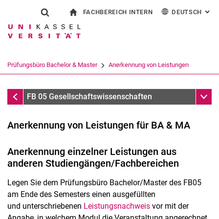
FACHBEREICH INTERN
DEUTSCH
: AL
Springe direkt zu: Inhalt
Springe direkt zu: Suche
Springe direkt zu: Hauptnav
zur Startseite
Suchformular
Suchbegriff
Für Beschäftigte
English
Suchmaschine
Prüfungsbüro Bachelor & Master
Anerkennung von Leistungen
Suchen (öffnet externen Link in einem 
Prüfungsbüro Bachelor & Master
Unter
FB 05 Gesellschaftswissenschaften
Anerkennung von Leistungen für BA & MA
Anerkennung einzelner Leistungen aus
anderen Studiengängen/Fachbereichen
Legen Sie dem Prüfungsbüro Bachelor/Master des FB05
am Ende des Semesters einen ausgefüllten
Beauftragte des Fachbereichs
und unterschriebenen
Leistungsnachweis
vor mit der
Angabe, in welchem Modul die Veranstaltung angerechnet
QSL-Kommissionen zur Mittelvergabe