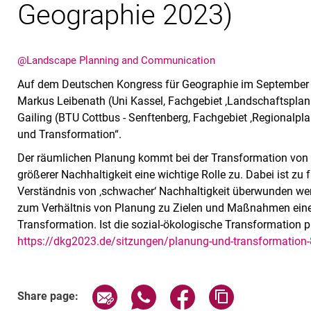
Geographie 2023)
@Landscape Planning and Communication
Auf dem Deutschen Kongress für Geographie im September in
Markus Leibenath (Uni Kassel, Fachgebiet ‚Landschaftspla
Gailing (BTU Cottbus - Senftenberg, Fachgebiet ‚Regionalpl
und Transformation“.
Der räumlichen Planung kommt bei der Transformation von W
größerer Nachhaltigkeit eine wichtige Rolle zu. Dabei ist zu
Verständnis von ‚schwacher‘ Nachhaltigkeit überwunden wer
zum Verhältnis von Planung zu Zielen und Maßnahmen einer
Transformation. Ist die sozial-ökologische Transformation 
https://dkg2023.de/sitzungen/planung-und-transformation
Share page via email
Share page via WhatsApp (exter
Share page via Faceboo
Copy page addr
Share page: