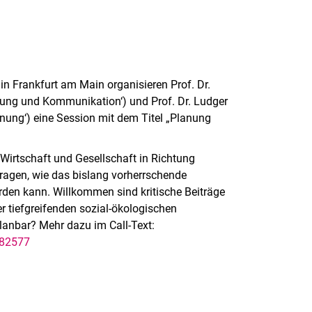
 Frankfurt am Main organisieren Prof. Dr.
nung und Kommunikation‘) und Prof. Dr. Ludger
anung‘) eine Session mit dem Titel „Planung
irtschaft und Gesellschaft in Richtung
 fragen, wie das bislang vorherrschende
den kann. Willkommen sind kritische Beiträge
 tiefgreifenden sozial-ökologischen
planbar? Mehr dazu im Call-Text:
-82577
nal link, opens in a new window)
k (external link, opens in a new window)
ess to clipboard