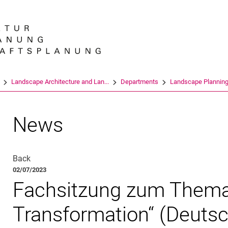
Jump directly to: content
Jump directly to: search
Jump directly to: main navi
Search e
Landscape Architecture and Lan...
Departments
Landscape Planning
News
Back
02/07/2023
Fachsitzung zum Thema
Transformation“ (Deutsc