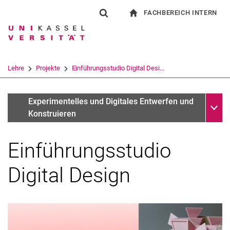
FACHBEREICH INTERN
Springe direkt zu: Inhalt
Springe direkt zu: Suche
Springe direkt zu: Hauptnav
zur Startseite
Suchformular
Suchbegriff
Für Beschäftigte
Suchmaschine
Lehre
Projekte
Einführungsstudio Digital Desi...
Suchen (öffnet externen Link in einem 
Unter
Winter Semester
Experimentelles und Digitales Entwerfen und
Konstruieren
Einführungsstudio
Digital Design
Projekte
Seminare
Bachelorarbeiten
Masterarbeiten