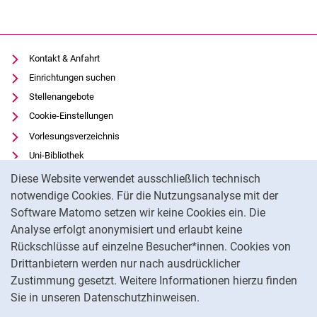
Kontakt & Anfahrt
Einrichtungen suchen
Stellenangebote
Cookie-Einstellungen
Vorlesungsverzeichnis
Uni-Bibliothek
Cookie-Hinweis
Moodle
Diese Website verwendet ausschließlich technisch
Panopto
notwendige Cookies. Für die Nutzungsanalyse mit der
Software Matomo setzen wir keine Cookies ein. Die
Datenschutz
Analyse erfolgt anonymisiert und erlaubt keine
Barrierefreiheit
Rückschlüsse auf einzelne Besucher*innen. Cookies von
Transparenter KI-Einsatz
Drittanbietern werden nur nach ausdrücklicher
Impressum
Zustimmung gesetzt. Weitere Informationen hierzu finden
Sie in unseren Datenschutzhinweisen.
Na