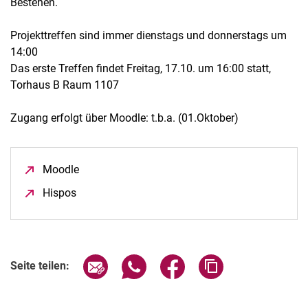
Bestehen.
Projekttreffen sind immer dienstags und donnerstags um
14:00
Das erste Treffen findet Freitag, 17.10. um 16:00 statt,
Torhaus B Raum 1107
Zugang erfolgt über Moodle: t.b.a. (01.Oktober)
Moodle
(öffnet neues Fenster)
Hispos
(öffnet neues Fenster)
Seite über E-Mail teilen
Seite über WhatsApp teilen (exter
Seite über Facebook teile
Adresse der Seite
Seite teilen: