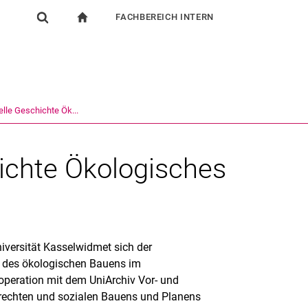
FACHBEREICH INTERN
igation
zur Startseite
Suchformular
chine
Für Beschäftigte
Suchen (öffnet externen Link in einem neuen Fenst
lle Geschichte Ök...
ichte Ökologisches
iversität Kassel
widmet sich der
e des ökologischen Bauens im
peration mit dem UniArchiv Vor- und
rechten und sozialen Bauens und Planens