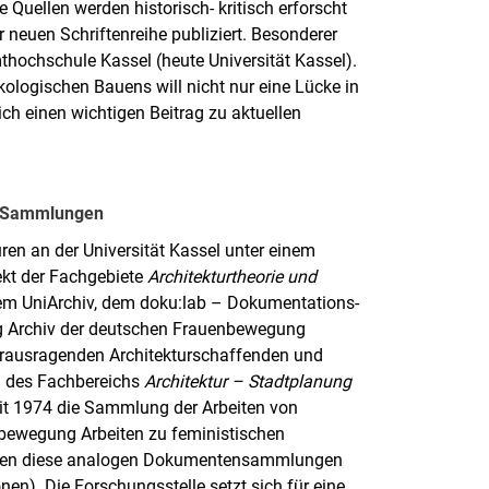
 Quellen werden historisch- kritisch erforscht
 neuen Schriftenreihe publiziert. Besonderer
hochschule Kassel (heute Universität Kassel).
ologischen Bauens will nicht nur eine Lücke in
ich einen wichtigen Beitrag zu aktuellen
er Sammlungen
ren an der Universität Kassel unter einem
ekt der Fachgebiete
Architekturtheorie und
em UniArchiv, dem doku:lab – Dokumentations-
ng Archiv der deutschen Frauenbewegung
erausragenden Architekturschaffenden und
ng des Fachbereichs
Architektur – Stadtplanung
eit 1974 die Sammlung der Arbeiten von
nbewegung Arbeiten zu feministischen
erden diese analogen Dokumentensammlungen
nen). Die Forschungsstelle setzt sich für eine