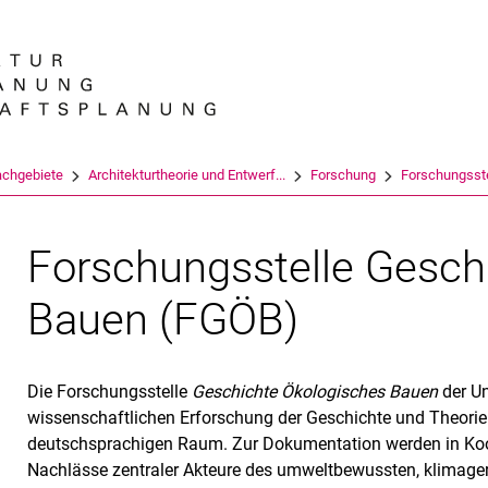
Springe direkt zu: Inhalt
Springe direkt zu: Suche
Springe direkt zu: Hauptnav
Suchmas
achgebiete
Architekturtheorie und Entwerf...
Forschung
Forschungsste
Forschungsstelle Gesch
Bauen (FGÖB)
Die Forschungsstelle
Geschichte Ökologisches Bauen
der Un
wissenschaftlichen Erforschung der Geschichte und Theori
deutschsprachigen Raum. Zur Dokumentation werden in Koo
Nachlässe zentraler Akteure des umweltbewussten, klimage