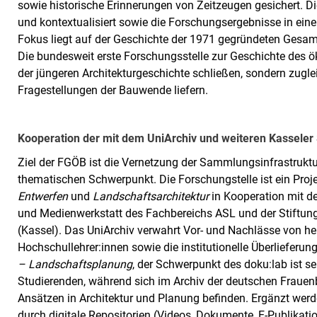
sowie historische Erinnerungen von Zeitzeugen gesichert. Die
und kontextualisiert sowie die Forschungsergebnisse in einer
Fokus liegt auf der Geschichte der 1971 gegründeten Gesamt
Die bundesweit erste Forschungsstelle zur Geschichte des ök
der jüngeren Architekturgeschichte schließen, sondern zugle
Fragestellungen der Bauwende liefern.
Kooperation der mit dem UniArchiv und weiteren Kassel
Ziel der FGÖB ist die Vernetzung der Sammlungsinfrastruktu
thematischen Schwerpunkt. Die Forschungstelle ist ein Proj
Entwerfen
und
Landschaftsarchitektur
in Kooperation mit d
und Medienwerkstatt des Fachbereichs ASL und der Stiftu
(Kassel). Das UniArchiv verwahrt Vor- und Nachlässe von h
Hochschullehrer:innen sowie die institutionelle Überlieferu
– Landschaftsplanung
, der Schwerpunkt des doku:lab ist s
Studierenden, während sich im Archiv der deutschen Fraue
Ansätzen in Architektur und Planung befinden. Ergänzt w
durch digitale Repositorien (Videos, Dokumente, E-Publikatio