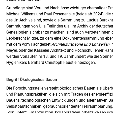
Grundlage sind Vor- und Nachlässe wichtiger ehemaliger Pro
Michael Wilkens und Paul Posenenske (beide ab 2024), die
des UniArchivs sind, sowie die Sammlung zu Lucius Burckha
Sammlungen von Ulla Terlinden u.a. im Archiv der deutsch
Genealogien sichtbar zu machen, sind auch Vertreter:inne
Lebberecht Migge, zu dem eine Dokumentensammlung ebenfal
mit dem vom Fachgebiet
Architekturtheorie und Entwerfen
i
Meyer, oder der Kasseler Architekt und Hochschullehrer Hans
werden Vorläufer im 18. und 19. Jahrhundert wie die Sonne
Hygienikers Bernhard Christoph Faust einbezogen.
Begriff Ökologisches Bauen
Die Forschungsstelle versteht ökologisches Bauen als Überbeg
und Planungspraktiken, die sich mit Fragen des energieeffi
Bauens, technologischen Entwicklungen und alternativen Ba
Selbstbautechniken, gebrauchsorientierter Freiraumplanung,
„von unten“, Emanzipation, kollaborativen Arbeitsweisen so