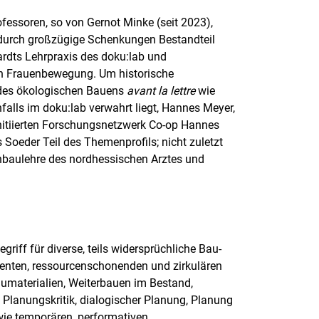
fessoren, so von Gernot Minke (seit 2023),
 durch großzügige Schenkungen Bestandteil
rdts Lehrpraxis des doku:lab und
en Frauenbewegung. Um historische
n des ökologischen Bauens
avant la lettre
wie
ls im doku:lab verwahrt liegt, Hannes Meyer,
nitiierten Forschungsnetzwerk Co-op Hannes
 Soeder Teil des Themenprofils; nicht zuletzt
nbaulehre des nordhessischen Arztes und
riff für diverse, teils widersprüchliche Bau-
zienten, ressourcenschonenden und zirkulären
umaterialien, Weiterbauen im Bestand,
 Planungskritik, dialogischer Planung, Planung
wie temporären, performativen