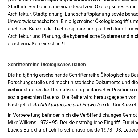
Stadtinterventionen auseinandersetzen. Ökologisches Bauen 
Architektur, Stadtplanung, Landschaftsplanung sowie benach
Umweltwissenschaften. Ein allgemeiner Ökologiebegriff um
auch den Bereich der Technosphäre und plädiert damit für e
Architektur und Planung, die kybernetische Systeme und ni
gleichermaßen einschließt.
Schriftenreihe Ökologisches Bauen
Die halbjährig erscheinende Schriftenreihe Ökologisches Ba
Forschungsstelle und macht historische Dokumente und die
verbindet dabei die Thematisierung historischer Positionen 
sozialgerechten Bauens. Die Reihe wird herausgegeben von
Fachgebiet
Architekturtheorie und Entwerfen
der Uni Kassel.
In Vorbereitung befinden sich die Veröffentlichungen Gernot
Mike Wilkens 1973–95, Der kleinstmögliche Eingriff. Für ein
Lucius Burckhardt Lehrforschungsprojekte 1973–93, Leberecht