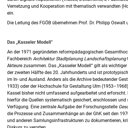
Vernetzung und Kooperation mit thematisch verwandten (Ho
ein.
Die Leitung des FGÖB übernehmen Prof. Dr. Philipp Oswalt
Das „Kasseler Modell“
An der 1971 gegründeten reformpädagogischen Gesamthochs
Fachbereich
Architektur Stadtplanung Landschaftsplanung
Akteure zusammen. Das „Kasseler Modell“ gilt als wichtiger
der zweiten Hälfte des 20. Jahrhunderts und ist prototypi
im In- und Ausland. Anders als die Archive bedeutender G
1933) oder der Hochschule für Gestaltung Ulm (1953–1968)
Kassel bisher nicht umfassend aufgearbeitet und erforscht.
hierfür die Quellen systematisch gesichert, erschlossen und
Verfügung. Eine zentrale Aufgabe der Forschungsstelle
Gesc
die Prozesse und Zusammenhänge an der GhK seit den 1970
und anderen Samlungsinfrastrukturen zu dokumentieren, krit
Diskurs zu verorten.