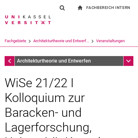
FACHBEREICH INTERN
Springe direkt zu: Inhalt
Springe direkt zu: Suche
Springe direkt zu: Hauptnav
zur Startseite
Suchformular
Suchbegriff
Für Beschäftigte
Suchmaschine
Fachgebiete
Architekturtheorie und Entwerf...
Veranstaltungen
Suchen (öffnet externen Link in einem 
Veranstaltungen
Unter
Architekturtheorie und Entwerfen
WiSe 21/22 I
Kolloquium zur
Baracken- und
Lagerforschung,