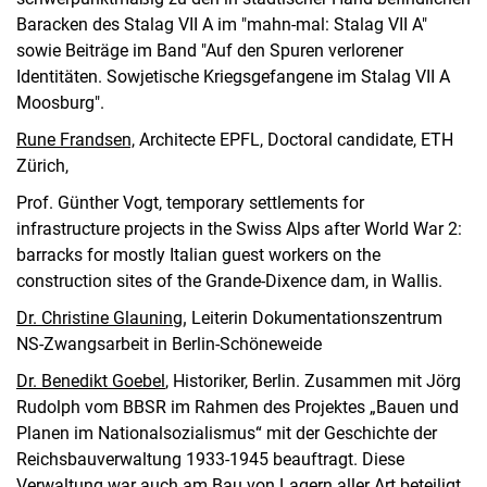
Baracken des Stalag VII A im "mahn-mal: Stalag VII A"
sowie Beiträge im Band "Auf den Spuren verlorener
Identitäten. Sowjetische Kriegsgefangene im Stalag VII A
Moosburg".
Rune Frandsen,
Architecte EPFL, Doctoral candidate, ETH
Zürich,
Prof. Günther Vogt, temporary settlements for
infrastructure projects in the Swiss Alps after World War 2:
barracks for mostly Italian guest workers on the
construction sites of the Grande-Dixence dam, in Wallis.
Dr. Christine Glauning
,
Leiterin Dokumentationszentrum
NS-Zwangsarbeit in Berlin-Schöneweide
Dr. Benedikt Goebel
, Historiker, Berlin. Zusammen mit Jörg
Rudolph vom BBSR im Rahmen des Projektes „Bauen und
Planen im Nationalsozialismus“ mit der Geschichte der
Reichsbauverwaltung 1933-1945 beauftragt. Diese
Verwaltung war auch am Bau von Lagern aller Art beteiligt