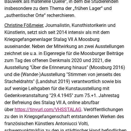
Bauwerk als materielle Quelle“, in dem die Studierenden
insbesondere zu dem Thema der „frühen Lager“ und
„authentischer Orte“ recherchieren.
Christine Fößmeier
, Journalistin, Kunsthistorikerin und
Künstlerin, setzt sich seit 2014 intensiv als mit dem
Kriegsgefangenenlager Stalag VII A Moosburg
auseinander. Neben der Mitwirkung an zwei Ausstellungen
zeichnet sie u.a. in Eigenregie für die Moosburger Beiträge
zum Tag des offenen Denkmals 2020 und 2021, die
Ausstellung "Über die Erinnerung hinaus" (Moosburg 2016)
und die (Wander-)Ausstellung "Stimmen von jenseits des
Stacheldrahts" (Landshut 2019) verantwortlich sowie bis
auf wenige Leihgaben für die Kunstausstellung mit
Gedenkveranstaltung "29.4.1945" zum 75.+1. Jahrestag
der Befreiung des Stalag VII A, online abrufbar
über
https://tinyurl.com/VHSSTALAG
. Veröffentlichungen
zu den in Kriegsgefangenschaft entstandenen Werken des
französischen Künstlers Antoniucci Volti,
schwerpunktmäßig zu den in städtischer Hand befindlichen