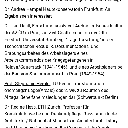
Dr. Andrea Hampel Hauptkonservatorin Frankfurt: An
Ergebnissen Interessiert
Dr. Jan Hasil,
Forschungsassistent Archäologisches Institut
der AV ČR in Prag, zur Zeit Gastforscher an der Otto-
Friedrich-Universität Bamberg. "Lagerforschung" in der
Tschechischen Republik. Dokumentations- und
Grabungsarbeiten des Arbeitslagers eines
Arbeitskommandos der Kriegsgefangenen in
Rolava/Sauersack (1941-1945), und eines Arbeitslagers bei
der Bau von Stalinmonument in Prag (1949-1954)
Prof. Stephanie Herold
,
TU Berlin: Transformation
ehemaliger Lager(Areale) des 2. WK zu Räumen des
Alltags; Behelfsheimsiedlungen dar (Schwerpunkt Berlin)
Dr. Regine Hess,
ETH Zürich, Professur für
Konstruktionserbe und Denkmalpflege: Rassismus in der
Architektur/ Nationalist Mindsets in Architectural History
and Theory by Questioning the Concept of the Single-