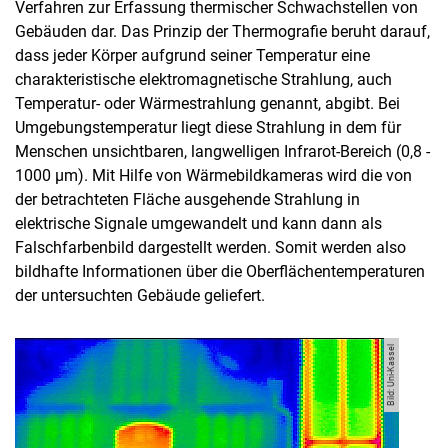
Verfahren zur Erfassung thermischer Schwachstellen von
Veröffentlichungen
Gebäuden dar. Das Prinzip der Thermografie beruht darauf,
dass jeder Körper aufgrund seiner Temperatur eine
Messtechnische Ausstattung
charakteristische elektromagnetische Strahlung, auch
Thermografie
Temperatur- oder Wärmestrahlung genannt, abgibt. Bei
Luftdichtheitsprüfstand
Umgebungstemperatur liegt diese Strahlung in dem für
Blower-Door
Menschen unsichtbaren, langwelligen Infrarot-Bereich (0,8 -
Tracergas-System
1000 µm). Mit Hilfe von Wärmebildkameras wird die von
Doppel-Klimakammer
der betrachteten Fläche ausgehende Strahlung in
elektrische Signale umgewandelt und kann dann als
µ-Wert Versuchsstand
Falschfarbenbild dargestellt werden. Somit werden also
bildhafte Informationen über die Oberflächentemperaturen
der untersuchten Gebäude geliefert.
Bild: Uni-Kassel