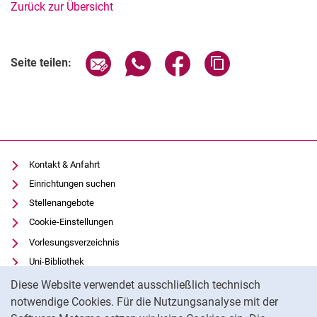
Zurück zur Übersicht
Seite über E-Mail teilen
Seite über WhatsApp teilen (exter
Seite über Facebook teile
Adresse der Seite
Seite teilen:
Kontakt & Anfahrt
Einrichtungen suchen
Stellenangebote
Cookie-Einstellungen
Vorlesungsverzeichnis
Uni-Bibliothek
Cookie-Hinweis
Moodle
Diese Website verwendet ausschließlich technisch
Panopto
notwendige Cookies. Für die Nutzungsanalyse mit der