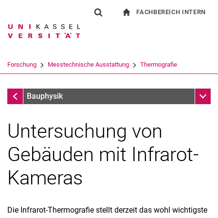
FACHBEREICH INTERN
Springe direkt zu: Inhalt
Springe direkt zu: Suche
Springe direkt zu: Hauptnav
zur Startseite
Suchformular
Suchbegriff
Für Beschäftigte
Suchmaschine
Forschung
Messtechnische Ausstattung
Thermografie
Suchen (öffnet externen Link in einem 
Messtechnische Ausstattung
Unter
Bauphysik
Untersuchung von
Gebäuden mit Infrarot-
Kameras
aktuelle Projekte
Die Infrarot-Thermografie stellt derzeit das wohl wichtigste
abgeschlossene Projekte