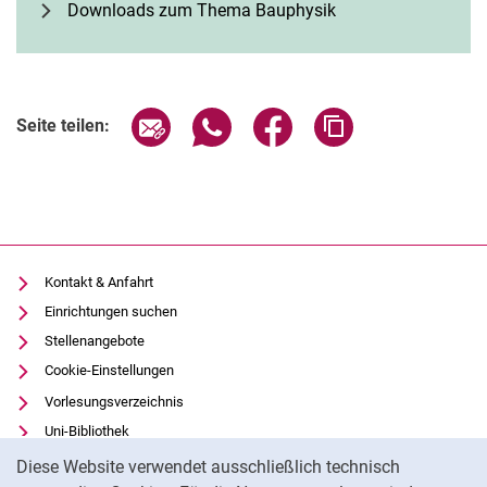
Downloads zum Thema Bauphysik
Seite über E-Mail teilen
Seite über WhatsApp teilen (exter
Seite über Facebook teile
Adresse der Seite
Seite teilen:
Kontakt & Anfahrt
Einrichtungen suchen
Stellenangebote
Cookie-Einstellungen
Vorlesungsverzeichnis
Uni-Bibliothek
Cookie-Hinweis
Moodle
Diese Website verwendet ausschließlich technisch