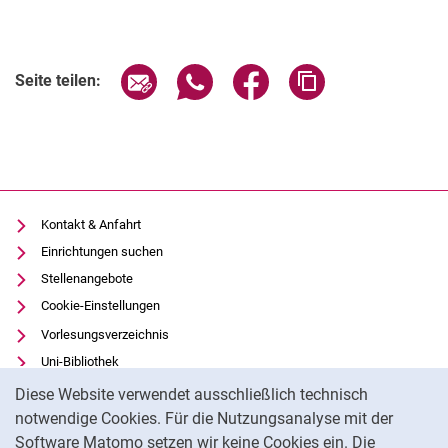
Seite über E-Mail teilen
Seite über WhatsApp teilen (exter
Seite über Facebook teile
Adresse der Seite
Seite teilen:
Kontakt & Anfahrt
Einrichtungen suchen
Stellenangebote
Cookie-Einstellungen
Vorlesungsverzeichnis
Uni-Bibliothek
Cookie-Hinweis
Moodle
Diese Website verwendet ausschließlich technisch
Panopto
notwendige Cookies. Für die Nutzungsanalyse mit der
Software Matomo setzen wir keine Cookies ein. Die
Datenschutz