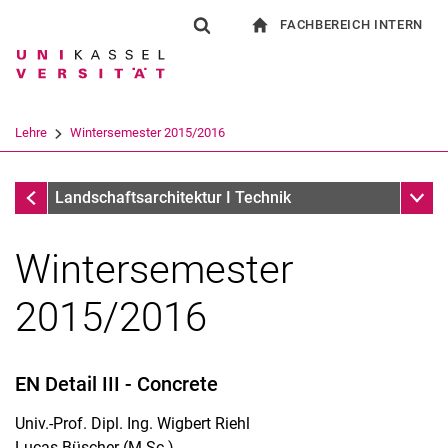
FACHBEREICH INTERN
Springe direkt zu: Inhalt
Springe direkt zu: Suche
Springe direkt zu: Hauptnav
zur Startseite
Suchformular
Suchbegriff
Für Beschäftigte
Suchmaschine
Lehre
Wintersemester 2015/2016
Suchen (öffnet externen Link in einem 
Projekte
Unter
Landschaftsarchitektur I Technik
Wintersemester
2015/2016
EN Detail III - Concrete
Seminare
Univ.-Prof. Dipl. Ing. Wigbert Riehl
Lucas Büscher (M.Sc.)
Projekte