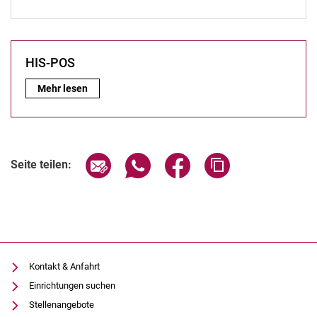
Exkursionen
Bachelor / Master Betreuung
HIS-POS
HIS-POS:
Mehr lesen
Seite über E-Mail teilen
Seite über WhatsApp teilen (exter
Seite über Facebook teile
Adresse der Seite
Seite teilen:
Kontakt & Anfahrt
Einrichtungen suchen
Stellenangebote