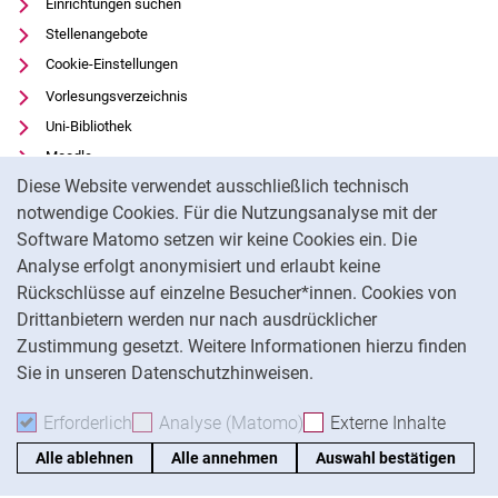
Einrichtungen suchen
Stellenangebote
Cookie-Einstellungen
Vorlesungsverzeichnis
Uni-Bibliothek
Moodle
Cookie-Hinweis
Diese Website verwendet ausschließlich technisch
Panopto
notwendige Cookies. Für die Nutzungsanalyse mit der
Datenschutz
Software Matomo setzen wir keine Cookies ein. Die
Barrierefreiheit
Analyse erfolgt anonymisiert und erlaubt keine
Transparenter KI-Einsatz
Rückschlüsse auf einzelne Besucher*innen. Cookies von
Impressum
Drittanbietern werden nur nach ausdrücklicher
Zustimmung gesetzt. Weitere Informationen hierzu finden
Sie in unseren Datenschutzhinweisen.
Na
Erforderlich
Erforderliche Cookies akzeptieren
Analyse (Matomo)
Analyse-Cookies akzepti
Externe Inhalte
: Exte
Alle ablehnen
Alle annehmen
Auswahl bestätigen