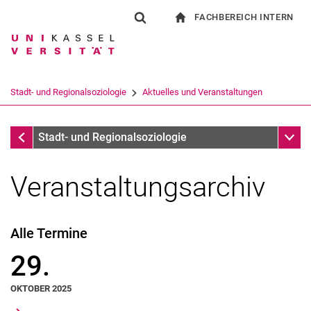
FACHBEREICH INTERN
Springe direkt zu: Inhalt
Springe direkt zu: Suche
Springe direkt zu: Hauptnav
zur Startseite
Suchformular
Suchbegriff
Für Beschäftigte
Suchmaschine
Stadt- und Regionalsoziologie
Aktuelles und Veranstaltungen
Suchen (öffnet externen Link in einem 
Aktuelles und Veranstaltungen
Unter
Stadt- und Regionalsoziologie
Veranstaltungsarchiv
Alle Termine
29.
OKTOBER 2025