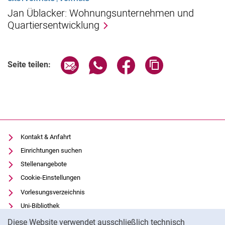
Jan Üblacker: Wohnungsunternehmen und
Quartiersentwicklung
Seite über E-Mail teilen
Seite über WhatsApp teilen (exter
Seite über Facebook teile
Adresse der Seite
Seite teilen:
Kontakt & Anfahrt
Einrichtungen suchen
Stellenangebote
Cookie-Einstellungen
Vorlesungsverzeichnis
Uni-Bibliothek
Cookie-Hinweis
Moodle
Diese Website verwendet ausschließlich technisch