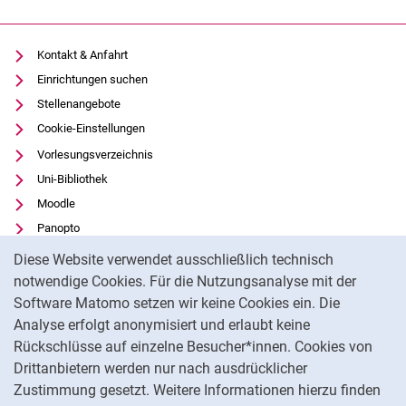
Kontakt & Anfahrt
Einrichtungen suchen
Stellenangebote
Cookie-Einstellungen
Vorlesungsverzeichnis
Uni-Bibliothek
Moodle
Panopto
Cookie-Hinweis
Datenschutz
Diese Website verwendet ausschließlich technisch
Barrierefreiheit
notwendige Cookies. Für die Nutzungsanalyse mit der
Software Matomo setzen wir keine Cookies ein. Die
Transparenter KI-Einsatz
Analyse erfolgt anonymisiert und erlaubt keine
Impressum
Rückschlüsse auf einzelne Besucher*innen. Cookies von
Externer Link: Universität Kassel auf
Facebook
(öffnet neues Fenster)
Drittanbietern werden nur nach ausdrücklicher
Zustimmung gesetzt. Weitere Informationen hierzu finden
Externer Link: Universität Kassel auf
Instagram
(öffnet neues Fenster)