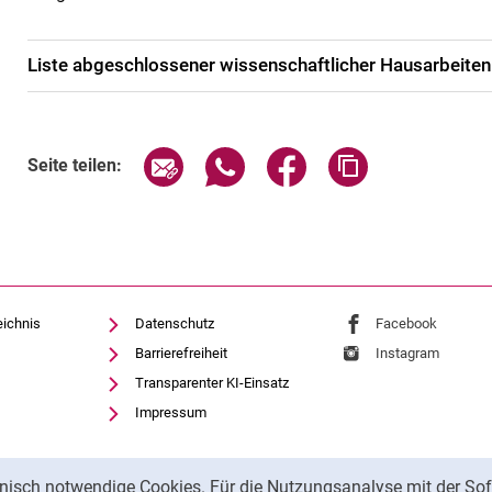
Liste abgeschlossener wissenschaftlicher Hausarbeiten
Seite über E-Mail teilen
Seite über WhatsApp teilen (exte
Seite über Facebook teil
Adresse der Sei
Seite teilen:
eichnis
Datenschutz
Externer Link: Univ
Facebook
(öffnet 
Barrierefreiheit
Externer Link: Univ
Instagram
(öffnet 
Transparenter KI-Einsatz
Impressum
nisch notwendige Cookies. Für die Nutzungsanalyse mit der Sof