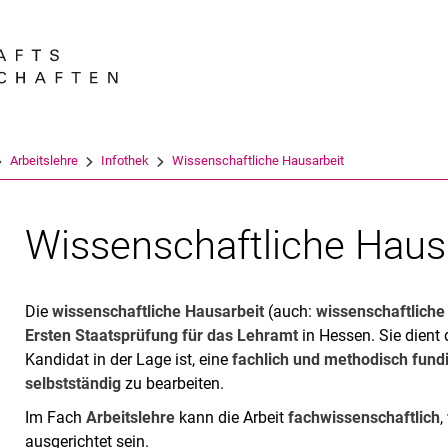
Springe direkt zu: Inhalt
Springe direkt zu: Suche
Springe direkt zu: Hauptnav
Suchmas
Arbeitslehre
Infothek
Wissenschaftliche Hausarbeit
Wissenschaftliche Haus
Die
wissenschaftliche Hausarbeit
(auch:
wissenschaftliche
Ersten Staatsprüfung für das Lehramt
in Hessen. Sie dient
Kandidat in der Lage ist, eine
fachlich und methodisch fundi
selbstständig
zu bearbeiten.
Im Fach
Arbeitslehre
kann die Arbeit
fachwissenschaftlich
,
ausgerichtet sein.