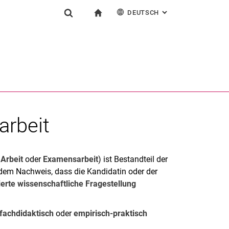
DEUTSCH
: ALTERNATIVE SEI
igation
zur Startseite
Suchformular
chine
English
Suchen (öffnet externen Link in einem neuen Fenst
arbeit
 Arbeit
oder
Examensarbeit
) ist Bestandteil der
 dem Nachweis, dass die Kandidatin oder der
erte wissenschaftliche Fragestellung
fachdidaktisch
oder
empirisch-praktisch