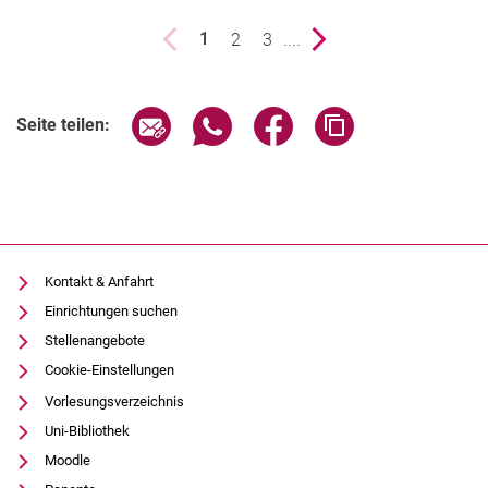
vorherige Seite
Seite
2
Seite
3
....
nächste Seite
1
()
Seite über E-Mail teilen
Seite über WhatsApp teilen (exter
Seite über Facebook teile
Adresse der Seite
Seite teilen:
Kontakt & Anfahrt
Einrichtungen suchen
Stellenangebote
Cookie-Einstellungen
Vorlesungsverzeichnis
Uni-Bibliothek
Moodle