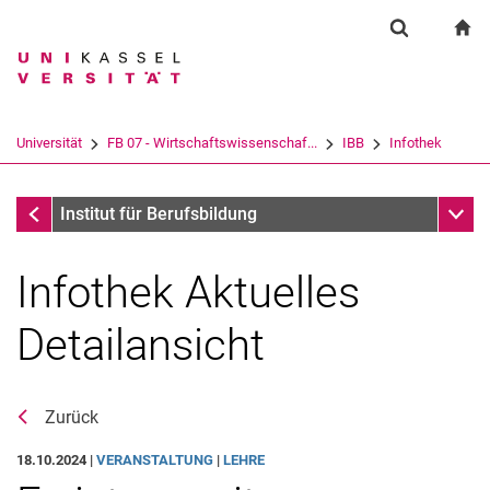
Springe direkt zu: Inhalt
Springe direkt zu: Suche
Springe direkt zu: Hauptnav
zu
Suchformul
Suchbegriff
Suchmaschine
Universität
FB 07 - Wirtschaftswissenschaf...
IBB
Infothek
Suchen (öffnet externen Link in einem 
Infothek
Unter
Institut für Berufsbildung
Infothek Aktuelles
Detailansicht
Studium
Zurück
Aktuelles
Stellenangebote
18.10.2024 |
VERANSTALTUNG
|
LEHRE
Login Intern IBB