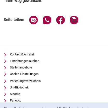
ihrem Weg gewünscht.
Seite über E-Mail teilen
Seite über WhatsApp teilen (exter
Seite über Facebook teile
Adresse der Seite
Seite teilen:
Kontakt & Anfahrt
Einrichtungen suchen
Stellenangebote
Cookie-Einstellungen
Vorlesungsverzeichnis
Uni-Bibliothek
Moodle
Panopto
Cookie-Hinweis
Datenschutz