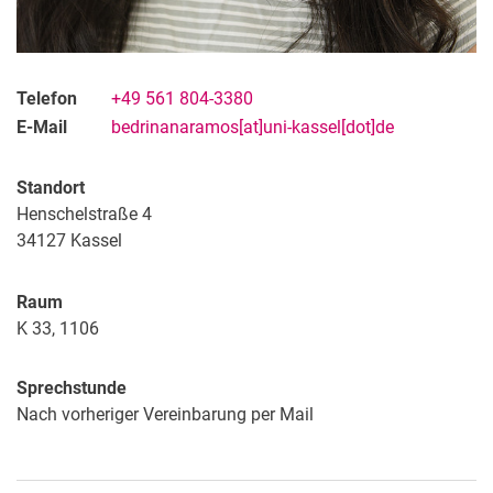
Telefon
+49 561 804-3380
E-Mail
bedrinanaramos[at]uni-kassel[dot]de
Standort
Henschelstraße 4
34127
Kassel
Raum
K 33, 1106
Sprechstunde
Nach vorheriger Vereinbarung per Mail