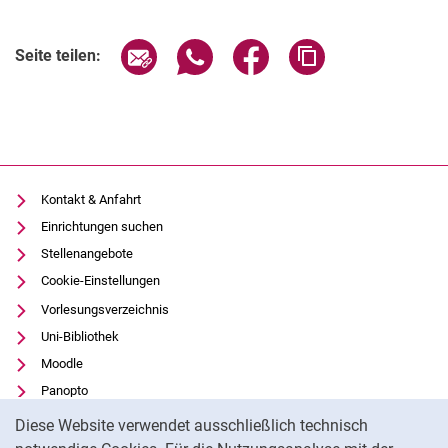
Seite über E-Mail teilen
Seite über WhatsApp teilen (exter
Seite über Facebook teile
Adresse der Seite
Seite teilen:
Kontakt & Anfahrt
Einrichtungen suchen
Stellenangebote
Cookie-Einstellungen
Vorlesungsverzeichnis
Uni-Bibliothek
Moodle
Panopto
Cookie-Hinweis
Datenschutz
Diese Website verwendet ausschließlich technisch
Barrierefreiheit