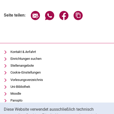
Seite über E-Mail teilen
Seite über WhatsApp teilen (exter
Seite über Facebook teile
Adresse der Seite
Seite teilen:
Kontakt & Anfahrt
Einrichtungen suchen
Stellenangebote
Cookie-Einstellungen
Vorlesungsverzeichnis
Uni-Bibliothek
Moodle
Panopto
Cookie-Hinweis
Datenschutz
Diese Website verwendet ausschließlich technisch