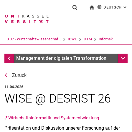
DEUTSCH
: AL
Springe direkt zu: Inhalt
Springe direkt zu: Suche
Springe direkt zu: Hauptnav
zur Startseite
Suchformular
Suchbegriff
English
Suchmaschine
FB 07 - Wirtschaftswissenschaf...
IBWL
DTM
Infothek
Suchen (öffnet externen Link in einem 
Infothek
Unter
Management der digitalen Transformation
Zurück
11.06.2026
WISE @ DESRIST 26
@Wirtschaftsinformatik und Systementwicklung
Aktuelles
Präsentation und Diskussion unserer Forschung auf der
Stellenangebote