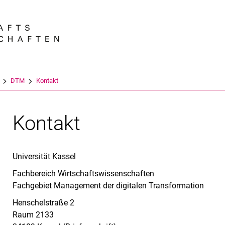
Springe direkt zu: Inhalt
Springe direkt zu: Suche
Springe direkt zu: Hauptnav
Suchmas
DTM
Kontakt
Kontakt
Universität Kassel
Fachbereich Wirtschaftswissenschaften
Fachgebiet Management der digitalen Transformation
Henschelstraße 2
Raum 2133