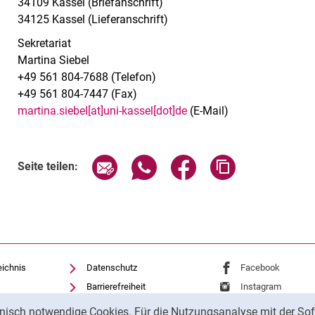
34109 Kassel (Briefanschrift)
34125 Kassel (Lieferanschrift)
Sekretariat
Martina Siebel
+49 561 804-7688 (Telefon)
+49 561 804-7447 (Fax)
martina.siebel[at]uni-kassel[dot]de
(E-Mail)
Seite über E-Mail teilen
Seite über WhatsApp teilen (exte
Seite über Facebook teil
Adresse der Sei
Seite teilen:
eichnis
Datenschutz
Externer Link: Univ
Facebook
(öffnet 
Barrierefreiheit
Externer Link: Univ
Instagram
(öffnet 
Transparenter KI-Einsatz
nisch notwendige Cookies. Für die Nutzungsanalyse mit der Sof