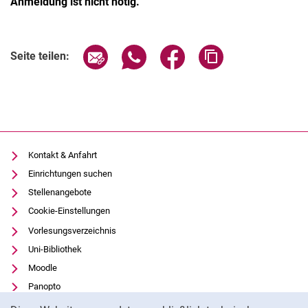
Anmeldung ist nicht nötig.
Seite über E-Mail teilen
Seite über WhatsApp teilen (exter
Seite über Facebook teile
Adresse der Seite
Seite teilen:
Kontakt & Anfahrt
Einrichtungen suchen
Stellenangebote
Cookie-Einstellungen
Vorlesungsverzeichnis
Uni-Bibliothek
Moodle
Panopto
Cookie-Hinweis
Datenschutz