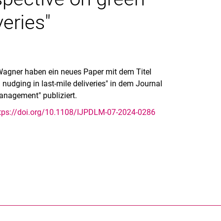
veries"
 Wagner haben ein neues Paper mit dem Titel
 nudging in last-mile deliveries" in dem Journal
 Management" publiziert.
tps://doi.org/10.1108/IJPDLM-07-2024-0286
rner Link, öffnet neues Fenster)
en (externer Link, öffnet neues Fenster)
te kopieren