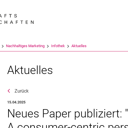
Springe direkt zu: Inhalt
Springe direkt zu: Suche
Springe direkt zu: Hauptnav
Suchmas
Nachhaltiges Marketing
Infothek
Aktuelles
Aktuelles
Zurück
15.04.2025
Neues Paper publiziert: "
A consumer-centric per