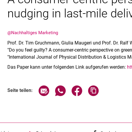
nudging in last-mile deli
@Nachhaltiges Marketing
Prof. Dr. Tim Gruchmann, Giulia Maugeri und Prof. Dr. Ralf
"Do you feel guilty? A consumer-centric perspective on green
"International Journal of Physical Distribution & Logistics
Das Paper kann unter folgenden Link aufgerufen werden:
ht
Seite über E-Mail teilen
Seite über WhatsApp teilen (exte
Seite über Facebook teil
Adresse der Sei
Seite teilen: