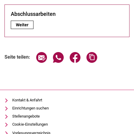
Abschlussarbeiten
Abschlussarbeiten:
Weiter
Seite über E-Mail teilen
Seite über WhatsApp teilen (exter
Seite über Facebook teile
Adresse der Seite
Seite teilen:
Kontakt & Anfahrt
Einrichtungen suchen
Stellenangebote
Cookie-Einstellungen
Vorlesungsverzeichnis