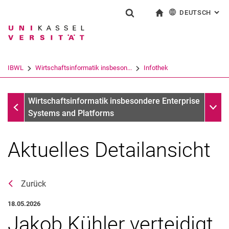
DEUTSCH
: AL
Springe direkt zu: Inhalt
Springe direkt zu: Suche
Springe direkt zu: Hauptnav
zur Startseite
Suchformular
Suchbegriff
English
Suchmaschine
IBWL
Wirtschaftsinformatik insbeson...
Infothek
Suchen (öffnet externen Link in einem 
Infothek
Unter
Wirtschaftsinformatik insbesondere Enterprise
Systems and Platforms
Aktuelles Detailansicht
Zurück
18.05.2026
Jakob Kühler verteidigt
Aktuelles