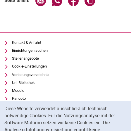
Seite teilen:
Kontakt & Anfahrt
Einrichtungen suchen
Stellenangebote
Cookie-Einstellungen
Vorlesungsverzeichnis
Uni-Bibliothek
Moodle
Panopto
Cookie-Hinweis
Datenschutz
Diese Website verwendet ausschließlich technisch
Barrierefreiheit
notwendige Cookies. Für die Nutzungsanalyse mit der
Software Matomo setzen wir keine Cookies ein. Die
Transparenter KI-Einsatz
Analyse erfolgt anonymisiert und erlaubt keine
Impressum