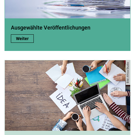
Ausgewählte Veröffentlichungen
Ausgewählte Veröffentlichungen:
Weiter
Bild: Africa Studio