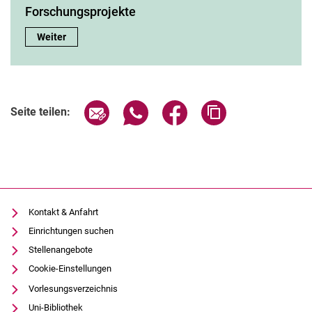
Forschungsprojekte
Forschungsprojekte:
Weiter
Seite über E-Mail teilen
Seite über WhatsApp teilen (exter
Seite über Facebook teile
Adresse der Seite
Seite teilen:
Kontakt & Anfahrt
Einrichtungen suchen
Stellenangebote
Cookie-Einstellungen
Vorlesungsverzeichnis
Uni-Bibliothek