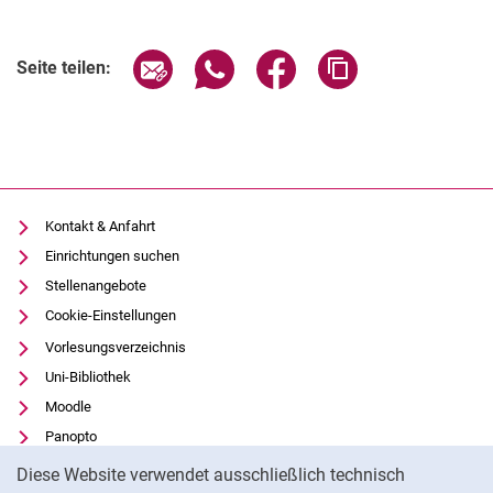
Seite über E-Mail teilen
Seite über WhatsApp teilen (exter
Seite über Facebook teile
Adresse der Seite
Seite teilen:
Kontakt & Anfahrt
Einrichtungen suchen
Stellenangebote
Cookie-Einstellungen
Vorlesungsverzeichnis
Uni-Bibliothek
Moodle
Panopto
Cookie-Hinweis
Datenschutz
Diese Website verwendet ausschließlich technisch