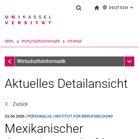
DEUTSCH
: AL
Springe direkt zu: Inhalt
Springe direkt zu: Suche
Springe direkt zu: Hauptnav
zur Startseite
Suchformular
Suchbegriff
English
Suchmaschine
IBWL
Wirtschaftsinformatik
Infothek
Suchen (öffnet externen Link in einem 
Infothek
Unter
Wirtschaftsinformatik
Aktuelles Detailansicht
Zurück
23.04.2026 |
PERSONALIA
|
INSTITUT FÜR BERUFSBILDUNG
Mexikanischer
Aktuelles
Stellenangebote