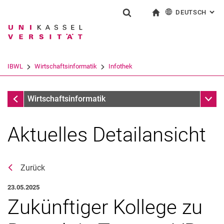
DEUTSCH
: AL
Springe direkt zu: Inhalt
Springe direkt zu: Suche
Springe direkt zu: Hauptnav
zur Startseite
Suchformular
Suchbegriff
English
Suchmaschine
IBWL
Wirtschaftsinformatik
Infothek
Suchen (öffnet externen Link in einem 
Infothek
Unter
Wirtschaftsinformatik
Aktuelles Detailansicht
Zurück
23.05.2025
Zukünftiger Kollege zu
Aktuelles
Stellenangebote