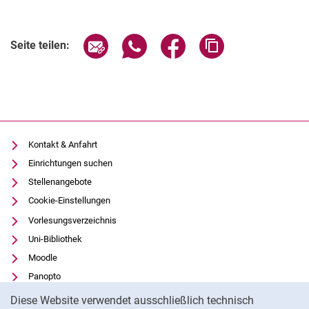
Seite über E-Mail teilen
Seite über WhatsApp teilen (exter
Seite über Facebook teile
Adresse der Seite
Seite teilen:
Kontakt & Anfahrt
Einrichtungen suchen
Stellenangebote
Cookie-Einstellungen
Vorlesungsverzeichnis
Uni-Bibliothek
Moodle
Panopto
Cookie-Hinweis
Datenschutz
Diese Website verwendet ausschließlich technisch