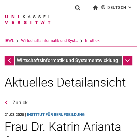
DEUTSCH
: AL
Springe direkt zu: Inhalt
Springe direkt zu: Suche
Springe direkt zu: Hauptnav
zur Startseite
Suchformular
Suchbegriff
English
Suchmaschine
IBWL
Wirtschaftsinformatik und Syst...
Infothek
Suchen (öffnet externen Link in einem 
Infothek
Unter
Wirtschaftsinformatik und Systementwicklung
Aktuelles Detailansicht
Zurück
21.03.2025 |
INSTITUT FÜR BERUFSBILDUNG
Frau Dr. Katrin Arianta
Aktuelles
Stellenangebote