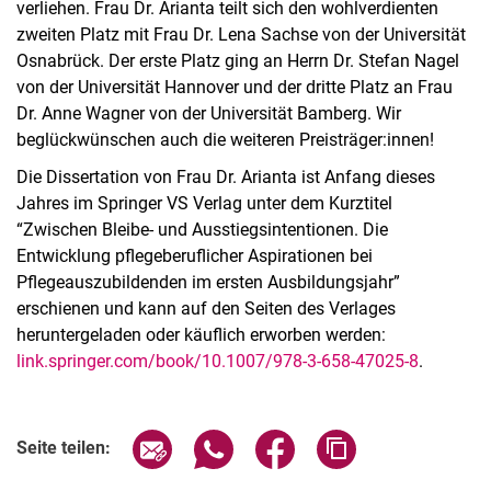
verliehen. Frau Dr. Arianta teilt sich den wohlverdienten
zweiten Platz mit Frau Dr. Lena Sachse von der Universität
Osnabrück. Der erste Platz ging an Herrn Dr. Stefan Nagel
von der Universität Hannover und der dritte Platz an Frau
Dr. Anne Wagner von der Universität Bamberg. Wir
beglückwünschen auch die weiteren Preisträger:innen!
Die Dissertation von Frau Dr. Arianta ist Anfang dieses
Jahres im Springer VS Verlag unter dem Kurztitel
“Zwischen Bleibe- und Ausstiegsintentionen. Die
Entwicklung pflegeberuflicher Aspirationen bei
Pflegeauszubildenden im ersten Ausbildungsjahr”
erschienen und kann auf den Seiten des Verlages
heruntergeladen oder käuflich erworben werden:
link.springer.com/book/10.1007/978-3-658-47025-8
.
Seite über E-Mail teilen
Seite über WhatsApp teilen (exter
Seite über Facebook teile
Adresse der Seite
Seite teilen: