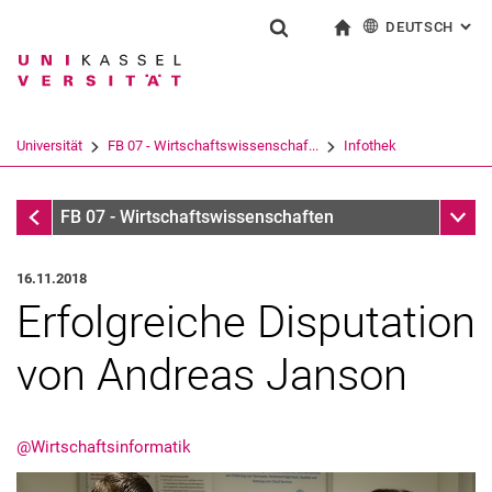
DEUTSCH
: AL
Springe direkt zu: Inhalt
Springe direkt zu: Suche
Springe direkt zu: Hauptnav
zur Startseite
Suchformular
Suchbegriff
English
Suchmaschine
Universität
FB 07 - Wirtschaftswissenschaf...
Infothek
Suchen (öffnet externen Link in einem 
Infothek
Unter
FB 07 - Wirtschaftswissenschaften
16.11.2018
Erfolgreiche Disputation
von Andreas Janson
@Wirtschaftsinformatik