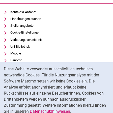
Kontakt & Anfahrt
Einrichtungen suchen
Stellenangebote
Cookie-Einstellungen
Vorlesungsverzeichnis
Uni-Bibliothek
Moodle
Panopto
Cookie-Hinweis
Datenschutz
Diese Website verwendet ausschließlich technisch
Barrierefreiheit
notwendige Cookies. Für die Nutzungsanalyse mit der
Software Matomo setzen wir keine Cookies ein. Die
Transparenter KI-Einsatz
Analyse erfolgt anonymisiert und erlaubt keine
Impressum
Rückschlüsse auf einzelne Besucher*innen. Cookies von
Externer Link: Universität Kassel auf
Facebook
(öffnet neues Fenster)
Drittanbietern werden nur nach ausdrücklicher
Zustimmung gesetzt. Weitere Informationen hierzu finden
Externer Link: Universität Kassel auf
Instagram
(öffnet neues Fenster)
Sie in unseren
Datenschutzhinweisen
.