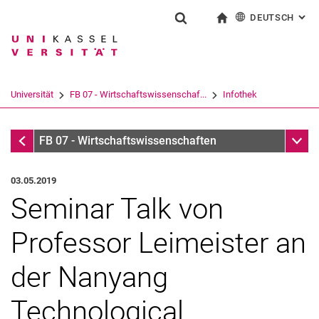
DEUTSCH
: AL
Springe direkt zu: Inhalt
Springe direkt zu: Suche
Springe direkt zu: Hauptnav
zur Startseite
Suchformular
Suchbegriff
English
Suchmaschine
Universität
FB 07 - Wirtschaftswissenschaf...
Infothek
Suchen (öffnet externen Link in einem 
Infothek
Unter
FB 07 - Wirtschaftswissenschaften
03.05.2019
Seminar Talk von
Professor Leimeister an
der Nanyang
Technological