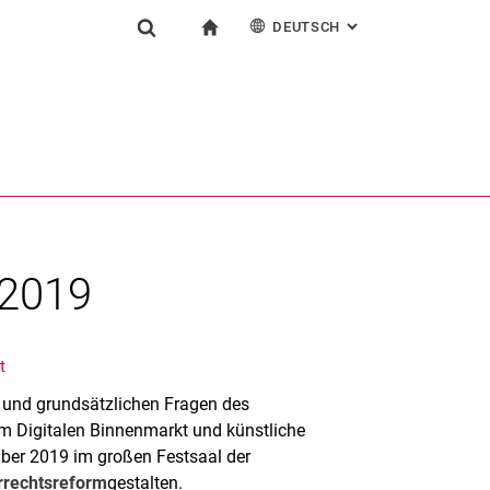
DEUTSCH
: ALTERNATIVE SEI
igation
zur Startseite
Suchformular
chine
English
Suchen (öffnet externen Link in einem neuen Fenst
 2019
t
en und grundsätzlichen Fragen des
im Digitalen Binnenmarkt und künstliche
er 2019 im großen Festsaal der
rrechtsreform
gestalten.