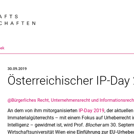
Springe direkt zu: Inhalt
Springe direkt zu: Suche
Springe direkt zu: Hauptnav
Suchmas
hek
30.09.2019
Österreichischer IP-Day
@Bürgerliches Recht, Unternehmensrecht und Informationsrech
An dem von ihm mitorganisierten
IP-Day 2019
, der aktuell
Immaterialgüterrechts – mit einem Fokus auf Urheberrecht 
Intelligenz – gewidmet ist, wird Prof.
Blocher
am 30. Septemb
Wirtschaftsuniversität Wien eine
Einführung zur EU-Urhebe