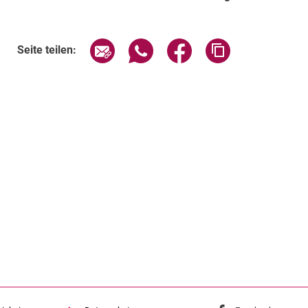
Seite über E-Mail teilen
Seite über WhatsApp teilen (exte
Seite über Facebook teil
Adresse der Sei
Seite teilen: