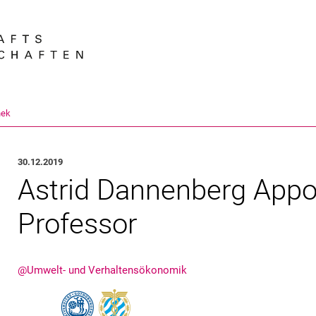
Springe direkt zu: Inhalt
Springe direkt zu: Suche
Springe direkt zu: Hauptnav
Suchmas
hek
30.12.2019
Astrid Dannenberg Appoi
Professor
@Umwelt- und Verhaltensökonomik