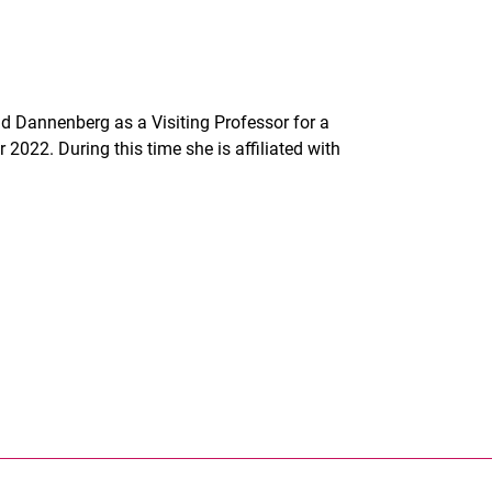
d Dannenberg as a Visiting Professor for a
2022. During this time she is affiliated with
rner Link, öffnet neues Fenster)
en (externer Link, öffnet neues Fenster)
te kopieren