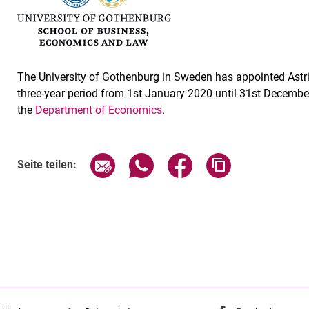
The University of Gothenburg in Sweden has appointed Astri
three-year period from 1st January 2020 until 31st December 
the
Department of Economics
.
Seite über E-Mail teilen
Seite über WhatsApp teilen (exte
Seite über Facebook teil
Adresse der Sei
Seite teilen: