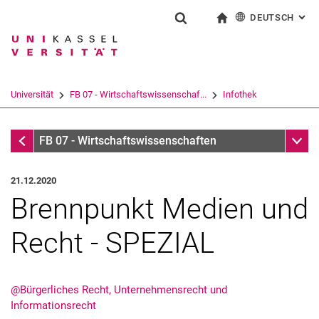
DEUTSCH
: AL
Springe direkt zu: Inhalt
Springe direkt zu: Suche
Springe direkt zu: Hauptnav
zur Startseite
Suchformular
Suchbegriff
English
Suchmaschine
Universität
FB 07 - Wirtschaftswissenschaf...
Infothek
Suchen (öffnet externen Link in einem 
Infothek
Unter
FB 07 - Wirtschaftswissenschaften
21.12.2020
Brennpunkt Medien und
Recht - SPEZIAL
@Bürgerliches Recht, Unternehmensrecht und
Informationsrecht