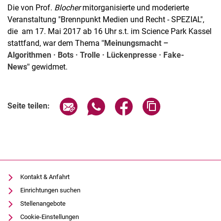
Die von Prof.
Blocher
mitorganisierte und moderierte
Veranstaltung "Brennpunkt Medien und Recht - SPEZIAL",
die am 17. Mai 2017 ab 16 Uhr s.t. im Science Park Kassel
stattfand, war dem Thema
"Meinungsmacht –
Algorithmen · Bots · Trolle · Lückenpresse · Fake-
Aktuelles
News"
gewidmet.
Stellenangebote
Termine
Seite über E-Mail teilen
Seite über WhatsApp teilen (exter
Seite über Facebook teile
Adresse der Seite
Seite teilen:
Kontakt & Anfahrt
Einrichtungen suchen
Stellenangebote
Cookie-Einstellungen