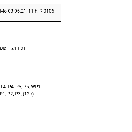
Mo 03.05.21, 11 h, R.0106
Mo 15.11.21
14: P4, P5, P6, WP1
, P2, P3, (12b)
rner Link, öffnet neues Fenster)
en (externer Link, öffnet neues Fenster)
te kopieren