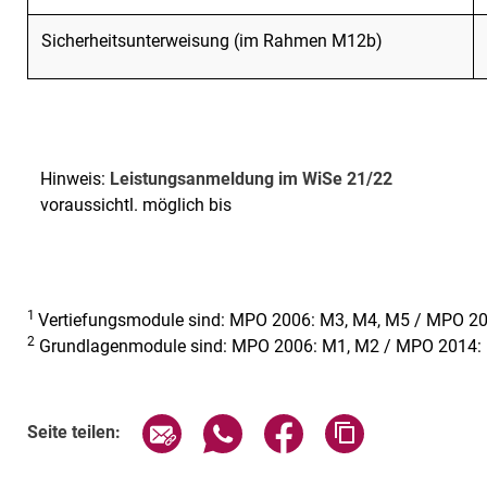
Sicherheitsunterweisung (im Rahmen M12b)
Hinweis:
Leistungsanmeldung im WiSe 21/22
voraussichtl. möglich bis
1
Vertiefungsmodule sind: MPO 2006: M3, M4, M5 / MPO 20
2
Grundlagenmodule sind: MPO 2006: M1, M2 / MPO 2014: P1
Seite über E-Mail teilen
Seite über WhatsApp teilen (exte
Seite über Facebook teil
Adresse der Sei
Seite teilen: