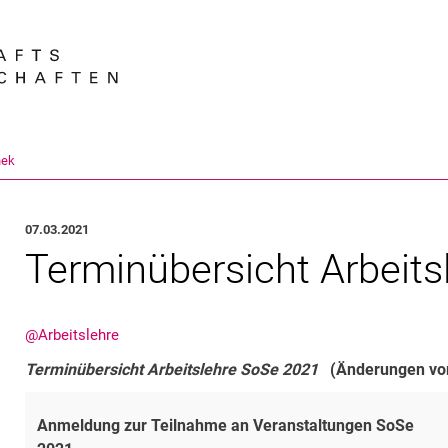
Springe direkt zu: Inhalt
Springe direkt zu: Suche
Springe direkt zu: Hauptnav
Suchmas
hek
07.03.2021
Terminübersicht Arbeit
@Arbeitslehre
Terminübersicht Arbeitslehre SoSe 2021
(Änderungen vo
Anmeldung zur Teilnahme an Veranstaltungen SoSe