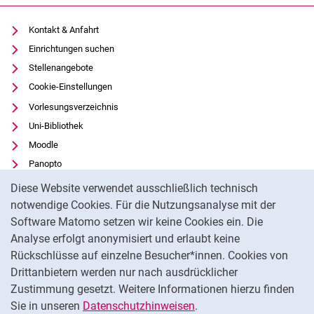
Kontakt & Anfahrt
Einrichtungen suchen
Stellenangebote
Cookie-Einstellungen
Vorlesungsverzeichnis
Uni-Bibliothek
Moodle
Panopto
Cookie-Hinweis
Datenschutz
Diese Website verwendet ausschließlich technisch
Barrierefreiheit
notwendige Cookies. Für die Nutzungsanalyse mit der
Software Matomo setzen wir keine Cookies ein. Die
Transparenter KI-Einsatz
Analyse erfolgt anonymisiert und erlaubt keine
Impressum
Rückschlüsse auf einzelne Besucher*innen. Cookies von
Externer Link: Universität Kassel auf
Facebook
(öffnet neues Fenster)
Drittanbietern werden nur nach ausdrücklicher
Zustimmung gesetzt. Weitere Informationen hierzu finden
Externer Link: Universität Kassel auf
Instagram
(öffnet neues Fenster)
Sie in unseren
Datenschutzhinweisen
.