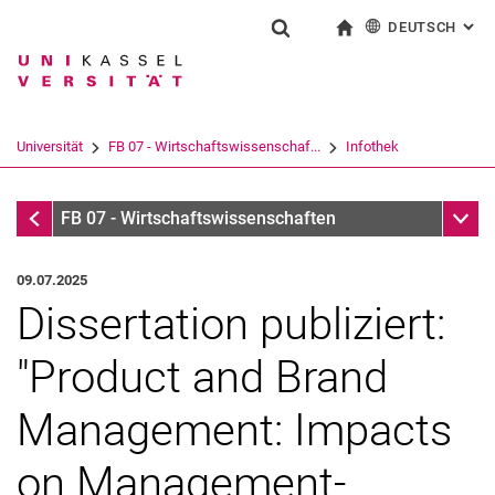
DEUTSCH
: AL
Springe direkt zu: Inhalt
Springe direkt zu: Suche
Springe direkt zu: Hauptnav
zur Startseite
Suchformular
Suchbegriff
English
Suchmaschine
Universität
FB 07 - Wirtschaftswissenschaf...
Infothek
Suchen (öffnet externen Link in einem 
Infothek
Unter
FB 07 - Wirtschaftswissenschaften
09.07.2025
Dissertation publiziert:
"Product and Brand
Management: Impacts
on Management-