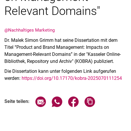
Relevant Domains"
@Nachhaltiges Marketing
Aktuelles
Dr. Malek Simon Grimm hat seine Dissertation mit dem
Stellenangebote
Titel “Product and Brand Management: Impacts on
Termine
Management-Relevant Domains” in der "Kasseler Online-
Bibliothek, Repository und Archiv" (KOBRA) publiziert.
Die Dissertation kann unter folgenden Link aufgerufen
werden:
https://doi.org/10.17170/kobra-2025070111254
Seite über E-Mail teilen
Seite über WhatsApp teilen (exter
Seite über Facebook teile
Adresse der Seite
Seite teilen: